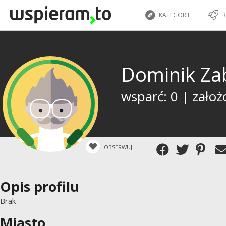
KATEGORIE
R
Dominik Za
wsparć: 0 | założ
OBSERWUJ
Opis profilu
Brak
Miasto