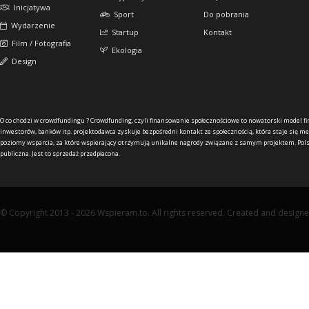
Inicjatywa
Sport
Do pobrania
Wydarzenie
Startup
Kontakt
Film / Fotografia
Ekologia
Design
O co chodzi w crowdfundingu ?
Crowdfunding, czyli finansowanie społecznościowe to nowatorski model f
inwestorów, banków itp. projektodawca zyskuje bezpośredni kontakt ze społecznością, która staje się me
poziomy wsparcia, za które wspierający otrzymują unikalne nagrody związane z samym projektem. Pols
publiczna. Jest to sprzedaż przedpłacona.
© Copyright 2013 - 2026 Wspieram.to. All rights reserved. Created and design