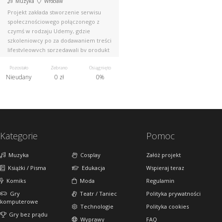
Muzyka
Wrocław
Projekt zakłada stworzenie serwisu
społecznościowego połączonego z
czymś w rodzaju Udemy, gdzie
szkoleniowcy po za dodawaniem treści
lifestyleowych sprzedawali by produkt
Pozostało
Zebrano
Osiągnięto
Nieudany
0 zł
0%
Kategorie
Pomoc
Muzyka
Cosplay
Załóż projekt
Książki / Pisma
Edukacja
Wspieraj teraz
Komiks
Moda
Regulamin
Gry
Teatr / Taniec
Polityka prywatności
komputerowe
Technologie
Polityka cookies
Gry bez prądu
Wyprawy
FAQ