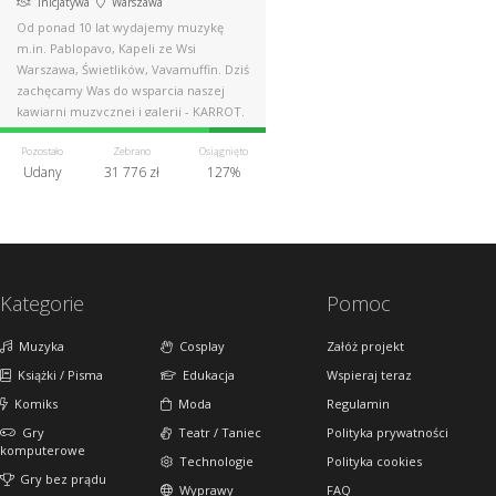
Inicjatywa
Warszawa
Od ponad 10 lat wydajemy muzykę
m.in. Pablopavo, Kapeli ze Wsi
Warszawa, Świetlików, Vavamuffin. Dziś
zachęcamy Was do wsparcia naszej
kawiarni muzycznej i galerii - KARROT.
Pozostało
Zebrano
Osiągnięto
Udany
31 776 zł
127%
Kategorie
Pomoc
Muzyka
Cosplay
Załóż projekt
Książki / Pisma
Edukacja
Wspieraj teraz
Komiks
Moda
Regulamin
Gry
Teatr / Taniec
Polityka prywatności
komputerowe
Technologie
Polityka cookies
Gry bez prądu
Wyprawy
FAQ