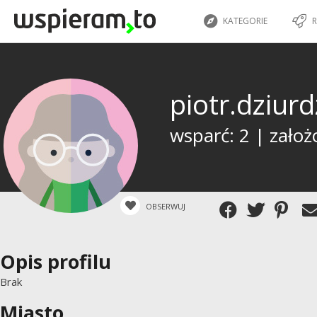
KATEGORIE
R
piotr.dziur
wsparć: 2 | założ
OBSERWUJ
Opis profilu
Brak
Miasto