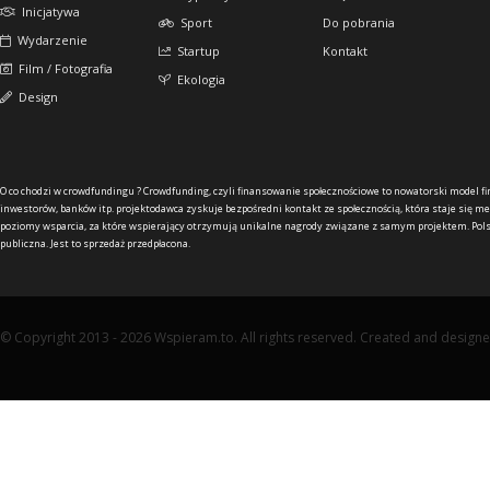
Inicjatywa
Sport
Do pobrania
Wydarzenie
Startup
Kontakt
Film / Fotografia
Ekologia
Design
O co chodzi w crowdfundingu ?
Crowdfunding, czyli finansowanie społecznościowe to nowatorski model f
inwestorów, banków itp. projektodawca zyskuje bezpośredni kontakt ze społecznością, która staje się me
poziomy wsparcia, za które wspierający otrzymują unikalne nagrody związane z samym projektem. Pols
publiczna. Jest to sprzedaż przedpłacona.
© Copyright 2013 - 2026 Wspieram.to. All rights reserved. Created and design