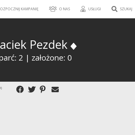
OZPOCZNIJ KAMPANIĘ
O NAS
USŁUGI
SZUKAJ
aciek Pezdek
arć: 2 | założone: 0
9)