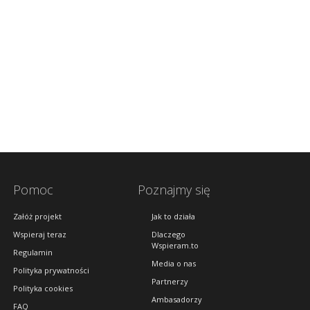
Pomoc
Poznajmy się
Załóż projekt
Jak to działa
Wspieraj teraz
Dlaczego
Wspieram.to
Regulamin
Media o nas
Polityka prywatności
Partnerzy
Polityka cookies
Ambasadorzy
FAQ