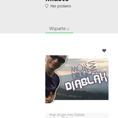
Nie podano
Wsparte
(1)
Moje drugie imię Diablak