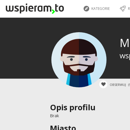
KATEGORIE
R
M
wsp
OBSERWUJ
(
Opis profilu
Brak
Miasto