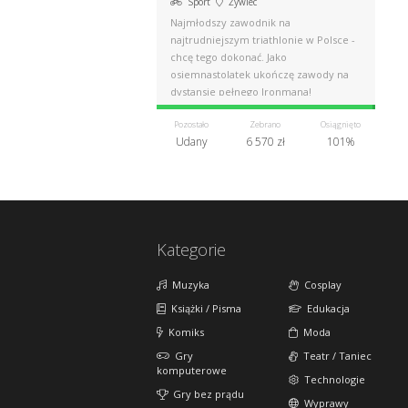
Sport
Żywiec
Najmłodszy zawodnik na
najtrudniejszym triathlonie w Polsce -
chcę tego dokonać. Jako
osiemnastolatek ukończę zawody na
dystansie pełnego Ironmana!
Pozostało
Zebrano
Osiągnięto
Udany
6 570 zł
101%
Kategorie
Muzyka
Cosplay
Książki / Pisma
Edukacja
Komiks
Moda
Gry
Teatr / Taniec
komputerowe
Technologie
Gry bez prądu
Wyprawy