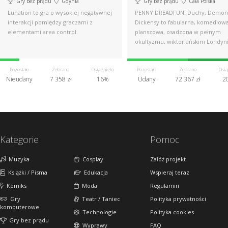
Gry bez prądu
Gdynia
Gry bez prądu
Cała Polska
Lunation to gra o wysokiej negatywnej
PENNY DREADFUN: Duchy, Demon
interakcji pomiędzy graczami z
Dickensy to fabularna, komediowa
elementami area control.
planszowa, osadzona w pełnym
okultyzmu, wiktoriańskim Londyni
Pozostało
Zebrano
Osiągnięto
Pozostało
Zebrano
Osią
Nieudany
7 358 zł
16%
Udany
72 367 zł
2
Kategorie
Pomoc
Muzyka
Cosplay
Załóż projekt
Książki / Pisma
Edukacja
Wspieraj teraz
Komiks
Moda
Regulamin
Gry
Teatr / Taniec
Polityka prywatności
komputerowe
Technologie
Polityka cookies
Gry bez prądu
Wyprawy
FAQ