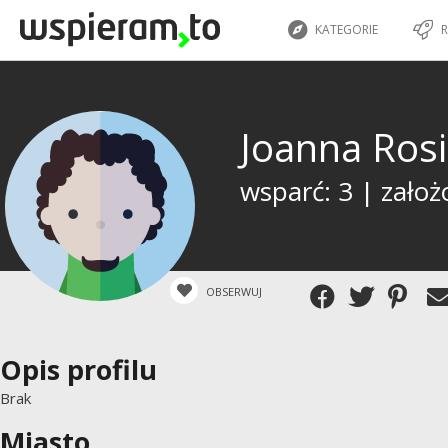
KATEGORIE
R
Joanna Ros
wsparć: 3 | założ
OBSERWUJ
Opis profilu
Brak
Miasto