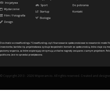
Inicjatywa
Sport
Do pobrania
Wydarzenie
Startup
Kontakt
Film / Fotografia
Ekologia
Design
O co chodzi w crowdfundingu ?
Crowdfunding, czyli finansowanie społecznościowe to nowatorski model f
inwestorów, banków itp. projektodawca zyskuje bezpośredni kontakt ze społecznością, która staje się me
poziomy wsparcia, za które wspierający otrzymują unikalne nagrody związane z samym projektem. Pols
publiczna. Jest to sprzedaż przedpłacona.
© Copyright 2013 - 2026 Wspieram.to. All rights reserved. Created and design