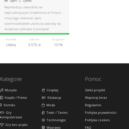
Sport
Żywiec
Najmłodszy zawodnik na
najtrudniejszym triathlonie w Polsce -
chcę tego dokonać. Jako
osiemnastolatek ukończę zawody na
dystansie pełnego Ironmana!
Pozostało
Zebrano
Osiągnięto
Udany
6 570 zł
101%
Kategorie
Pomoc
Muzyka
Cosplay
Załóż projekt
Książki / Pisma
Edukacja
Wspieraj teraz
Komiks
Moda
Regulamin
Gry
Teatr / Taniec
Polityka prywatności
komputerowe
Technologie
Polityka cookies
Gry bez prądu
Wyprawy
FAQ