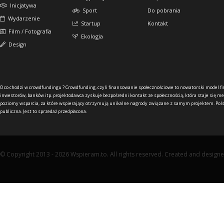
Inicjatywa
Sport
Do pobrania
Wydarzenie
Startup
Kontakt
Film / Fotografia
Ekologia
Design
O co chodzi w crowdfundingu ?
Crowdfunding, czyli finansowanie społecznościowe to nowatorski model f
inwestorów, banków itp. projektodawca zyskuje bezpośredni kontakt ze społecznością, która staje się me
poziomy wsparcia, za które wspierający otrzymują unikalne nagrody związane z samym projektem. Pols
publiczna. Jest to sprzedaż przedpłacona.
© Copyright 2013 - 2026 Wspieram.to. All rights reserved. Created and design