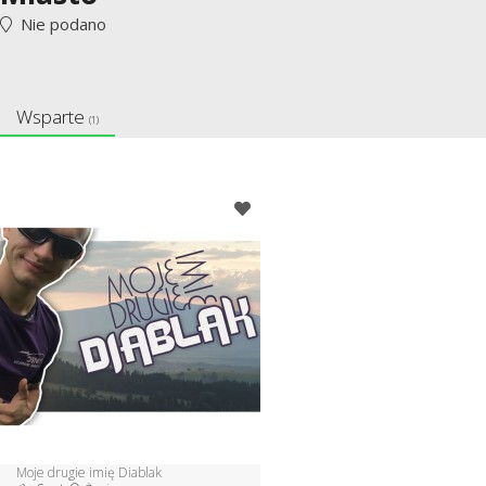
Nie podano
Wsparte
(1)
Moje drugie imię Diablak