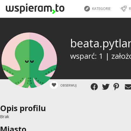
KATEGORIE
R
beata.pytla
wsparć: 1 | założ
OBSERWUJ
Opis profilu
Brak
Miasto