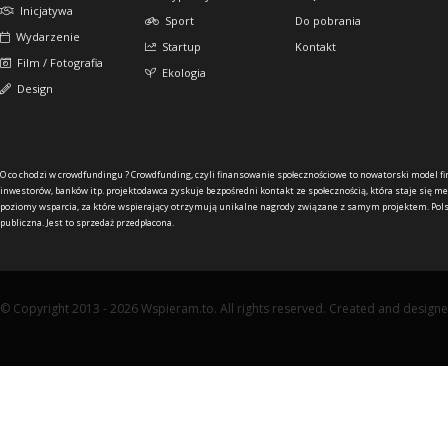
Inicjatywa
Sport
Do pobrania
Wydarzenie
Startup
Kontakt
Film / Fotografia
Ekologia
Design
O co chodzi w crowdfundingu ?
Crowdfunding, czyli finansowanie społecznościowe to nowatorski model f
inwestorów, banków itp. projektodawca zyskuje bezpośredni kontakt ze społecznością, która staje się me
poziomy wsparcia, za które wspierający otrzymują unikalne nagrody związane z samym projektem. Pols
publiczna. Jest to sprzedaż przedpłacona.
© Copyright 2013 - 2026 Wspieram.to. All rights reserved. Created and design