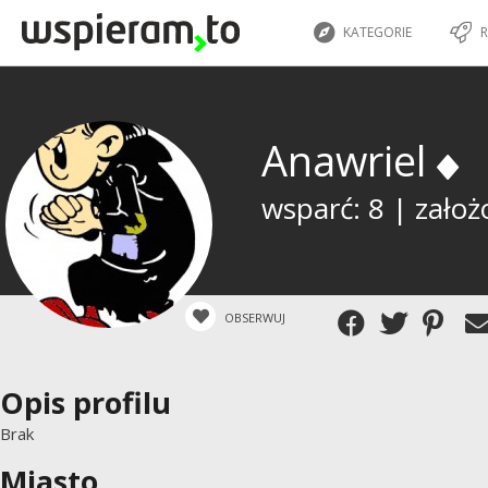
KATEGORIE
R
Anawriel
wsparć: 8 | założ
OBSERWUJ
Opis profilu
Brak
Miasto