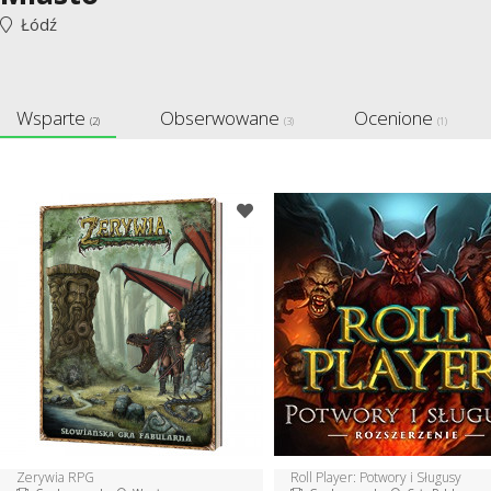
Łódź
Wsparte
Obserwowane
Ocenione
(2)
(3)
(1)
Zerywia RPG
Roll Player: Potwory i Sługusy