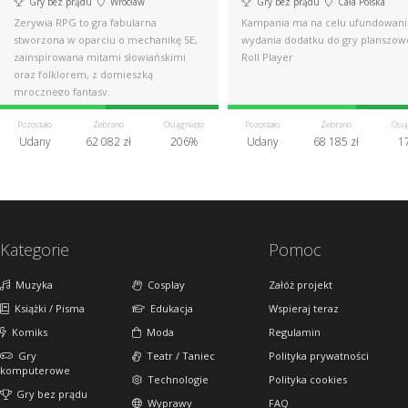
Gry bez prądu
Wrocław
Gry bez prądu
Cała Polska
Zerywia RPG to gra fabularna
Kampania ma na celu ufundowani
stworzona w oparciu o mechanikę 5E,
wydania dodatku do gry planszow
zainspirowana mitami słowiańskimi
Roll Player
oraz folklorem, z domieszką
mrocznego fantasy.
Pozostało
Zebrano
Osiągnięto
Pozostało
Zebrano
Osią
Udany
62 082 zł
206%
Udany
68 185 zł
1
Kategorie
Pomoc
Muzyka
Cosplay
Załóż projekt
Książki / Pisma
Edukacja
Wspieraj teraz
Komiks
Moda
Regulamin
Gry
Teatr / Taniec
Polityka prywatności
komputerowe
Technologie
Polityka cookies
Gry bez prądu
Wyprawy
FAQ