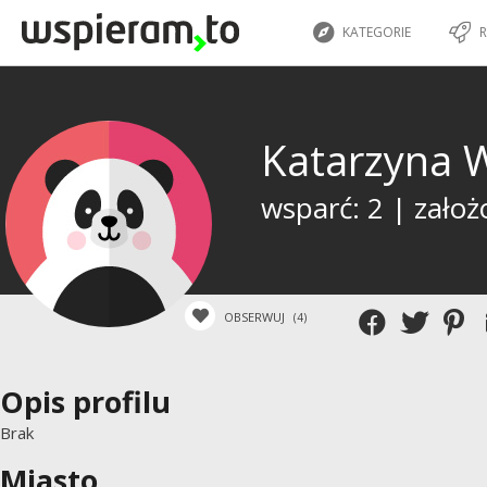
KATEGORIE
R
Katarzyna
wsparć: 2 | założ
OBSERWUJ
(4)
Opis profilu
Brak
Miasto