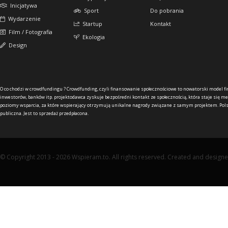
Inicjatywa
Sport
Do pobrania
Wydarzenie
Startup
Kontakt
Film / Fotografia
Ekologia
Design
O co chodzi w crowdfundingu ?
Crowdfunding, czyli finansowanie społecznościowe to nowatorski model f
inwestorów, banków itp. projektodawca zyskuje bezpośredni kontakt ze społecznością, która staje się me
poziomy wsparcia, za które wspierający otrzymują unikalne nagrody związane z samym projektem. Pols
publiczna. Jest to sprzedaż przedpłacona.
© Copyright 2013 - 2026 Wspieram.to. All rights reserved. Created and design