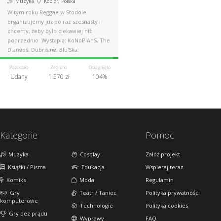
Muzyka
Kobiór, Polska
W tym roku Reggae w Stodole
organizujemy już po raz szesnasty i
chcemy, żeby było ciekawiej niż
poprzednio. Wystąpią: KoNoPiAnS, The
Djangos, Dubrising, Blu'Ska.
Pozostało
Zebrano
Osiągnięto
Udany
1 570 zł
104%
Kategorie
Pomoc
Muzyka
Cosplay
Załóż projekt
Książki / Pisma
Edukacja
Wspieraj teraz
Komiks
Moda
Regulamin
Gry
Teatr / Taniec
Polityka prywatności
komputerowe
Technologie
Polityka cookies
Gry bez prądu
Wyprawy
FAQ