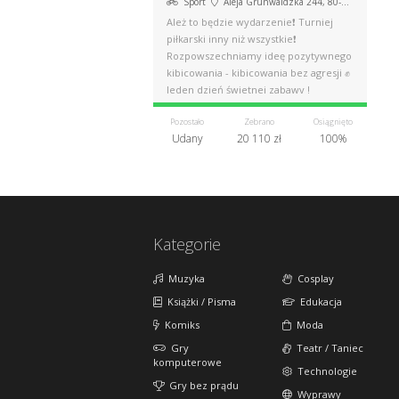
Sport
Aleja Grunwaldzka 244, 80-001 Gdańsk
Ależ to będzie wydarzenie❗ Turniej
piłkarski inny niż wszystkie❗
Rozpowszechniamy ideę pozytywnego
kibicowania - kibicowania bez agresji ✊
Jeden dzień świetnej zabawy !
Pozostało
Zebrano
Osiągnięto
Udany
20 110 zł
100%
Kategorie
Muzyka
Cosplay
Książki / Pisma
Edukacja
Komiks
Moda
Gry
Teatr / Taniec
komputerowe
Technologie
Gry bez prądu
Wyprawy