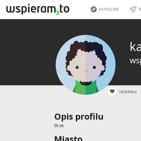
KATEGORIE
R
k
wsp
OBSERWUJ
Opis profilu
Brak
Miasto