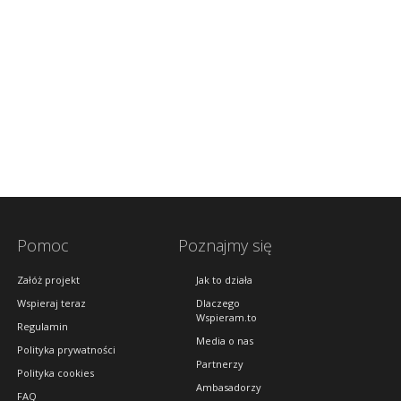
Pomoc
Poznajmy się
Załóż projekt
Jak to działa
Wspieraj teraz
Dlaczego
Wspieram.to
Regulamin
Media o nas
Polityka prywatności
Partnerzy
Polityka cookies
Ambasadorzy
FAQ