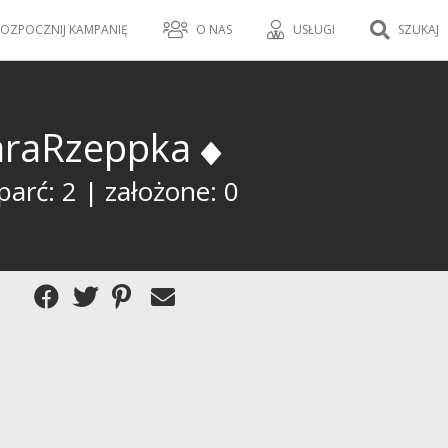
OZPOCZNIJ KAMPANIĘ
O NAS
USŁUGI
SZUKAJ
araRzeppka
arć: 2 | założone: 0