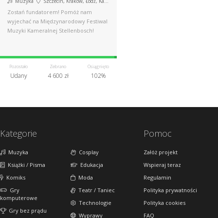
Muzyka
Szczecin, Kraków, Łódź, Katowice
Zostań fundatorem! Pomóż nam
wyjechać na Międzynarodowy Festiwal
Muzyki Kameralnej Stellenbosch!
Pozostało
Zebrano
Osiągnięto
Udany
4 600 zł
102%
Kategorie
Pomoc
Muzyka
Cosplay
Załóż projekt
Książki / Pisma
Edukacja
Wspieraj teraz
Komiks
Moda
Regulamin
Gry
Teatr / Taniec
Polityka prywatności
komputerowe
Technologie
Polityka cookies
Gry bez prądu
Wyprawy
FAQ