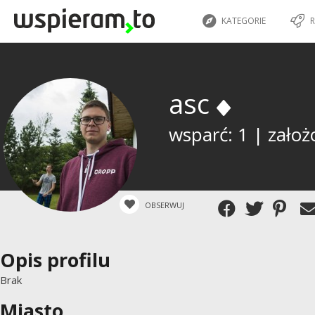
KATEGORIE
R
asc
wsparć: 1 | założ
OBSERWUJ
Opis profilu
Brak
Miasto