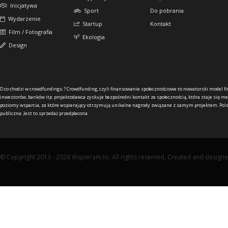
Inicjatywa
Sport
Do pobrania
Wydarzenie
Startup
Kontakt
Film / Fotografia
Ekologia
Design
O co chodzi w crowdfundingu ?
Crowdfunding, czyli finansowanie społecznościowe to nowatorski model f
inwestorów, banków itp. projektodawca zyskuje bezpośredni kontakt ze społecznością, która staje się me
poziomy wsparcia, za które wspierający otrzymują unikalne nagrody związane z samym projektem. Pols
publiczna. Jest to sprzedaż przedpłacona.
© Copyright 2013 - 2026 Wspieram.to. All rights reserved. Created and design