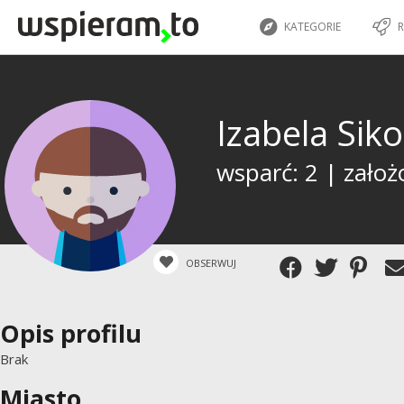
KATEGORIE
R
Izabela Sik
wsparć: 2 | założ
OBSERWUJ
Opis profilu
Brak
Miasto