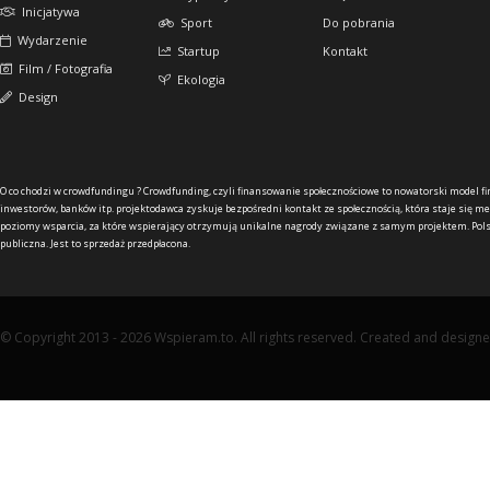
Inicjatywa
Sport
Do pobrania
Wydarzenie
Startup
Kontakt
Film / Fotografia
Ekologia
Design
O co chodzi w crowdfundingu ?
Crowdfunding, czyli finansowanie społecznościowe to nowatorski model f
inwestorów, banków itp. projektodawca zyskuje bezpośredni kontakt ze społecznością, która staje się me
poziomy wsparcia, za które wspierający otrzymują unikalne nagrody związane z samym projektem. Pols
publiczna. Jest to sprzedaż przedpłacona.
© Copyright 2013 - 2026 Wspieram.to. All rights reserved. Created and design