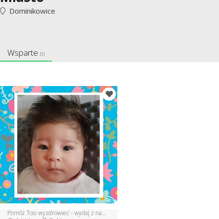
Dominikowice
Wsparte
(1)
Pomóż Tosi wyzdrowieć - wydaj z nami książkę charytatywną!