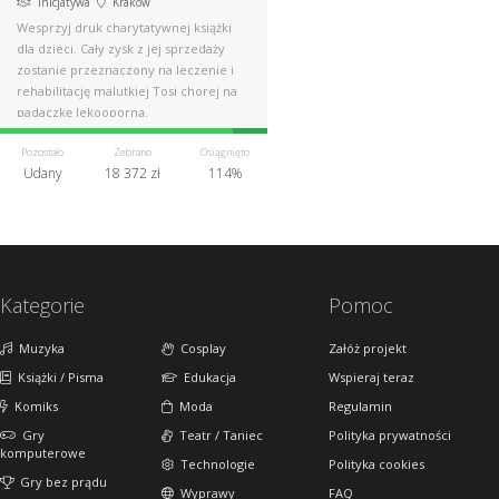
Inicjatywa
Kraków
Wesprzyj druk charytatywnej książki
dla dzieci. Cały zysk z jej sprzedaży
zostanie przeznaczony na leczenie i
rehabilitację malutkiej Tosi chorej na
padaczkę lekooporną.
Pozostało
Zebrano
Osiągnięto
Udany
18 372 zł
114%
Kategorie
Pomoc
Muzyka
Cosplay
Załóż projekt
Książki / Pisma
Edukacja
Wspieraj teraz
Komiks
Moda
Regulamin
Gry
Teatr / Taniec
Polityka prywatności
komputerowe
Technologie
Polityka cookies
Gry bez prądu
Wyprawy
FAQ