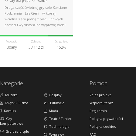
Gry bez prądu
Poznań
Druga część świetnej gry solo Karciane
Podziemia - Las Cieni - w której
wcielisz się w jedną z pięciu nowych
postaci i wyruszysz na wyprawę życia!
Pozostało
Zebrano
Osiągnięto
Udany
38 112 zł
152%
Kategorie
Pomoc
Muzyka
Cosplay
Załóż projekt
Książki / Pisma
Edukacja
Wspieraj teraz
Komiks
Moda
Regulamin
Gry
Teatr / Taniec
Polityka prywatności
komputerowe
Technologie
Polityka cookies
Gry bez prądu
Wyprawy
FAQ