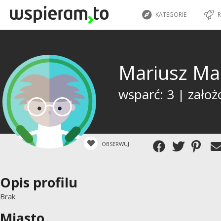
KATEGORIE
R
Mariusz Ma
wsparć: 3 | założ
OBSERWUJ
Opis profilu
Brak
Miasto