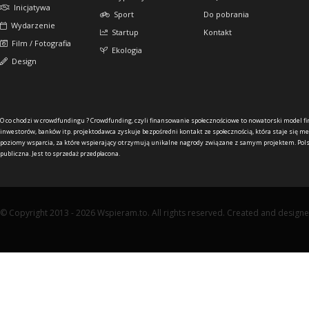
Inicjatywa
Sport
Do pobrania
Wydarzenie
Startup
Kontakt
Film / Fotografia
Ekologia
Design
O co chodzi w crowdfundingu ?
Crowdfunding, czyli finansowanie społecznościowe to nowatorski model f
inwestorów, banków itp. projektodawca zyskuje bezpośredni kontakt ze społecznością, która staje się me
poziomy wsparcia, za które wspierający otrzymują unikalne nagrody związane z samym projektem. Pols
publiczna. Jest to sprzedaż przedpłacona.
© Copyright 2013 - 2026 Wspieram.to. All rights reserved. Created and design