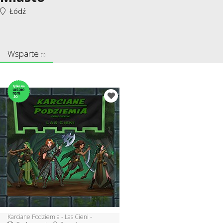
Łódź
Wsparte
(1)
Karciane Podziemia - Las Cieni -