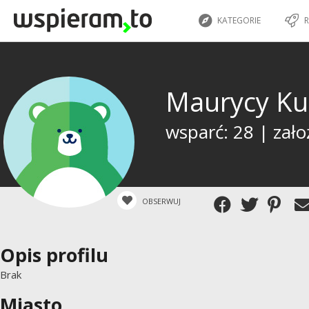
KATEGORIE
R
Maurycy Ku
wsparć: 28 | zało
OBSERWUJ
Opis profilu
Brak
Miasto