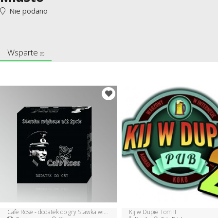
Nie podano
Wsparte
(6)
Cafe Rose - dodatek do gry Stawka większa niż życie
Kij w Dupie Tom II