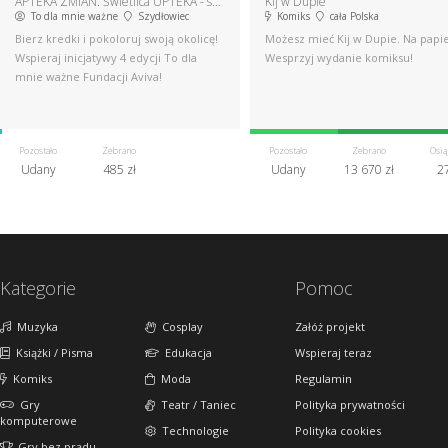
APTEKA ZMIAN. Świetlica UPTEKA - suplementy na aktywność.
Kij w Dupie
To dla mnie ważne
Szydłowiec
Komiks
cała Polska
Bierz kredki i pokoloruj swoją okolicę!
Możesz mieć Kij w Dupie. Na papi
Wspieraj inicjatywy 4 edycji To dla
Wesprzyj wydanie komiksu!
mnie ważne Fundacji Aviva!
Pozostało
Zebrano
Pozostało
Zebrano
Osią
Udany
485 zł
Udany
13 670 zł
2
Kategorie
Pomoc
Muzyka
Cosplay
Załóż projekt
Książki / Pisma
Edukacja
Wspieraj teraz
Komiks
Moda
Regulamin
Gry
Teatr / Taniec
Polityka prywatności
komputerowe
Technologie
Polityka cookies
Gry bez prądu