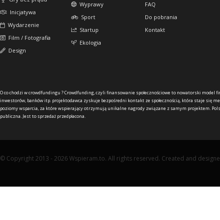
Wyprawy
FAQ
Inicjatywa
Sport
Do pobrania
Wydarzenie
Startup
Kontakt
Film / Fotografia
Ekologia
Design
O co chodzi w crowdfundingu ?
Crowdfunding, czyli finansowanie społecznościowe to nowatorski model f
inwestorów, banków itp. projektodawca zyskuje bezpośredni kontakt ze społecznością, która staje się me
poziomy wsparcia, za które wspierający otrzymują unikalne nagrody związane z samym projektem. Pols
publiczna. Jest to sprzedaż przedpłacona.
© Copyright 2013 - 2026 Wspieram.to. All rights reserved. Created and design