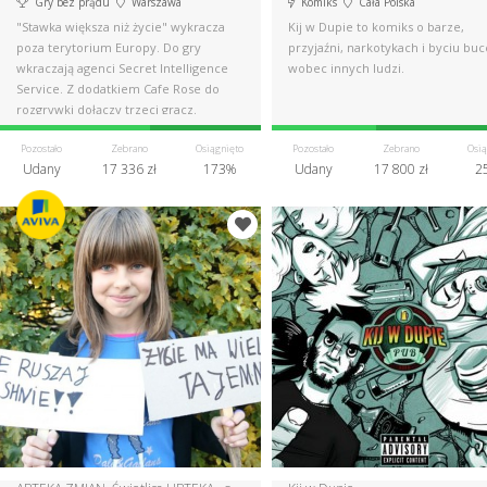
Gry bez prądu
Warszawa
Komiks
Cała Polska
"Stawka większa niż życie" wykracza
Kij w Dupie to komiks o barze,
poza terytorium Europy. Do gry
przyjaźni, narkotykach i byciu bu
wkraczają agenci Secret Intelligence
wobec innych ludzi.
Service. Z dodatkiem Cafe Rose do
rozgrywki dołączy trzeci gracz.
Pozostało
Zebrano
Osiągnięto
Pozostało
Zebrano
Osią
Udany
17 336 zł
173%
Udany
17 800 zł
2