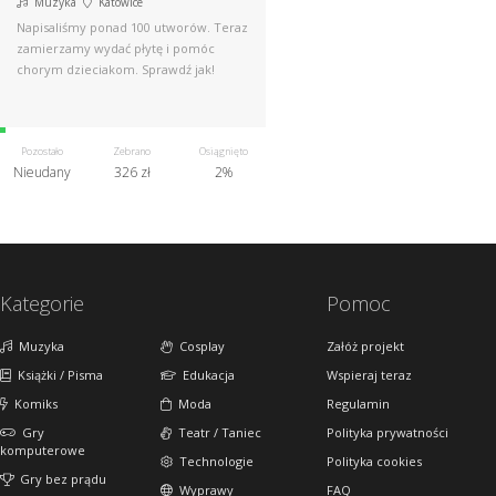
Muzyka
Katowice
Napisaliśmy ponad 100 utworów. Teraz
zamierzamy wydać płytę i pomóc
chorym dzieciakom. Sprawdź jak!
Pozostało
Zebrano
Osiągnięto
Nieudany
326 zł
2%
Kategorie
Pomoc
Muzyka
Cosplay
Załóż projekt
Książki / Pisma
Edukacja
Wspieraj teraz
Komiks
Moda
Regulamin
Gry
Teatr / Taniec
Polityka prywatności
komputerowe
Technologie
Polityka cookies
Gry bez prądu
Wyprawy
FAQ