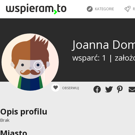
KATEGORIE
R
Joanna Do
wsparć: 1 | założ
OBSERWUJ
Opis profilu
Brak
Miasto