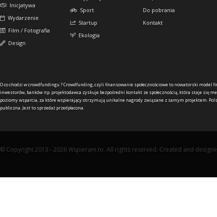
Inicjatywa
Sport
Do pobrania
Wydarzenie
Startup
Kontakt
Film / Fotografia
Ekologia
Design
O co chodzi w crowdfundingu ?
Crowdfunding, czyli finansowanie społecznościowe to nowatorski model f
inwestorów, banków itp. projektodawca zyskuje bezpośredni kontakt ze społecznością, która staje się me
poziomy wsparcia, za które wspierający otrzymują unikalne nagrody związane z samym projektem. Pols
publiczna. Jest to sprzedaż przedpłacona.
© Copyright 2013 - 2026 Wspieram.to. All rights reserved. Created and design