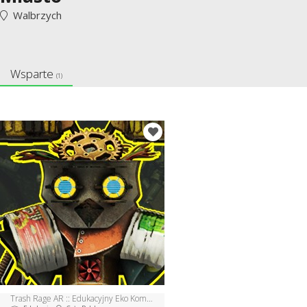
Walbrzych
Wsparte
(1)
Trash Rage AR :: Edukacyjny Eko Komiks