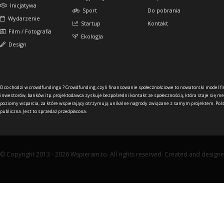
Inicjatywa
Sport
Do pobrania
Wydarzenie
Startup
Kontakt
Film / Fotografia
Ekologia
Design
O co chodzi w crowdfundingu ?
Crowdfunding, czyli finansowanie społecznościowe to nowatorski model f
inwestorów, banków itp. projektodawca zyskuje bezpośredni kontakt ze społecznością, która staje się me
poziomy wsparcia, za które wspierający otrzymują unikalne nagrody związane z samym projektem. Pols
publiczna. Jest to sprzedaż przedpłacona.
© Copyright 2013 - 2026 Wspieram.to. All rights reserved. Created and design