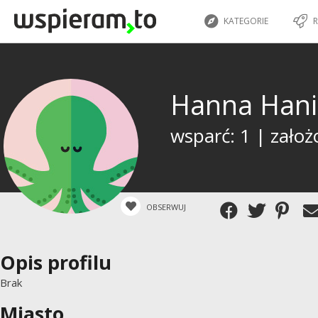
KATEGORIE
R
Hanna Han
wsparć: 1 | założ
OBSERWUJ
Opis profilu
Brak
Miasto