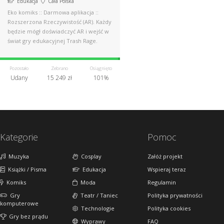
Edukacja
Cała Polska
Eko komiks :: Darmowa aplikacja ::
Rozszerzona Rzeczywistość (AR). Każdy
będzie mógł doświadczyć AR i wejść w
świat gry edukacyjnej Trash Rage.
Pozostało
Zebrano
Osiągnięto
Udany
15 249 zł
101%
Kategorie
Pomoc
Muzyka
Cosplay
Załóż projekt
Książki / Pisma
Edukacja
Wspieraj teraz
Komiks
Moda
Regulamin
Gry
Teatr / Taniec
Polityka prywatności
komputerowe
Technologie
Polityka cookies
Gry bez prądu
Wyprawy
FAQ