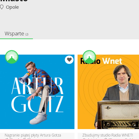
Opole
Wsparte
(2)
Nagranie piątej płyty Artura Gotza
Zbudujmy studio Radia WNET!