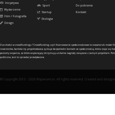
Inicjatywa
Sport
Do pobrania
Wydarzenie
Startup
Kontakt
Film / Fotografia
Ekologia
Design
O co chodzi w crowdfundingu ?
Crowdfunding, czyli finansowanie społecznościowe to nowatorski model f
inwestorów, banków itp. projektodawca zyskuje bezpośredni kontakt ze społecznością, która staje się me
poziomy wsparcia, za które wspierający otrzymują unikalne nagrody związane z samym projektem. Pols
publiczna. Jest to sprzedaż przedpłacona.
© Copyright 2013 - 2026 Wspieram.to. All rights reserved. Created and design