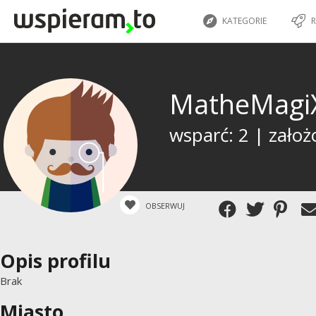
KATEGORIE
R
MatheMag
wsparć: 2 | założ
OBSERWUJ
Opis profilu
Brak
Miasto