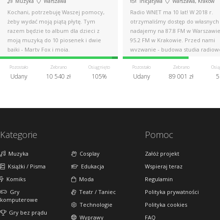
Muzyka
Warszawa
Inicjatywa
Warszawa, Kraków
Kochani, potrzebuję Waszej pomocy,
Radio WNET ma 10 lat! W 2018 r.
żeby wydać moją piątą płytę. Tym
otrzymaliśmy dostęp do własnych f
razem będzie to album dla dzieci z
nadajemy na 87.8 FM w Warszawie
moją muzyką do 10 piosenek i dwie
95.2 FM w Krakowie. Przed nami
bajki - Marty Fox i moja.
wyzwanie - budowa studia radiow
Pomóż nam!
Pozostało
Zebrano
Osiągnięto
Pozostało
Zebrano
Osią
Udany
10 540 zł
105%
Udany
89 001 zł
5
Kategorie
Pomoc
Muzyka
Cosplay
Załóż projekt
Książki / Pisma
Edukacja
Wspieraj teraz
Komiks
Moda
Regulamin
Gry
Teatr / Taniec
Polityka prywatności
komputerowe
Technologie
Polityka cookies
Gry bez prądu
Wyprawy
FAQ