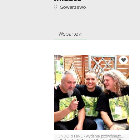
Gowarzewo
Wsparte
(1)
ENDORPHINE - wydanie podwójnego cd