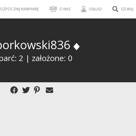
OZPOCZNIJ KAMPANIĘ
O NAS
USŁUGI
SZUKAJ
borkowski836
arć: 2 | założone: 0