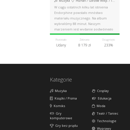
Muzyka
Poznań / Gorzów Wlkp. / Toruń
W ciągu ostatnich kilku lat istnienia
Endorphine powstało mnóstwo
materiału muzycznego. Na album
wybraliśmy 88 minut. Naszym
marzeniem jest wydanie podwójnego
albumu cd.
Pozostało
Zebrano
Osiągnięto
Udany
8 179 zł
233%
Kategorie
Muzyka
Cosplay
Książki / Pisma
Edukacja
Komiks
Moda
Gry
Teatr / Taniec
komputerowe
Technologie
Gry bez prądu
Wyprawy