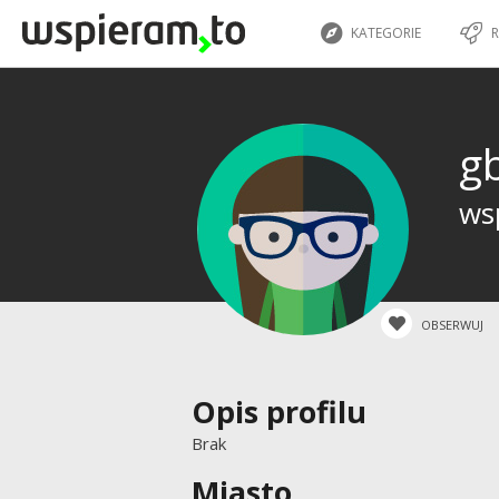
KATEGORIE
R
g
wsp
OBSERWUJ
Opis profilu
Brak
Miasto