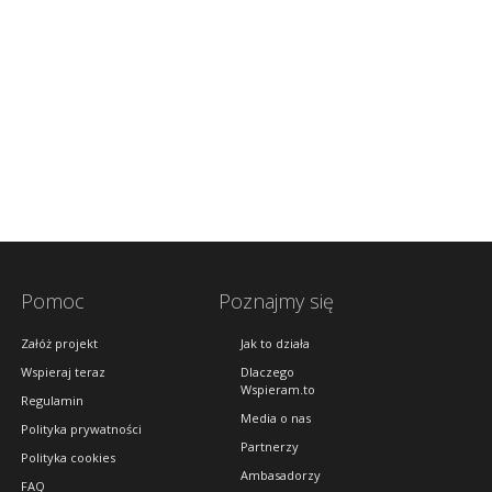
Pomoc
Poznajmy się
Załóż projekt
Jak to działa
Wspieraj teraz
Dlaczego
Wspieram.to
Regulamin
Media o nas
Polityka prywatności
Partnerzy
Polityka cookies
Ambasadorzy
FAQ