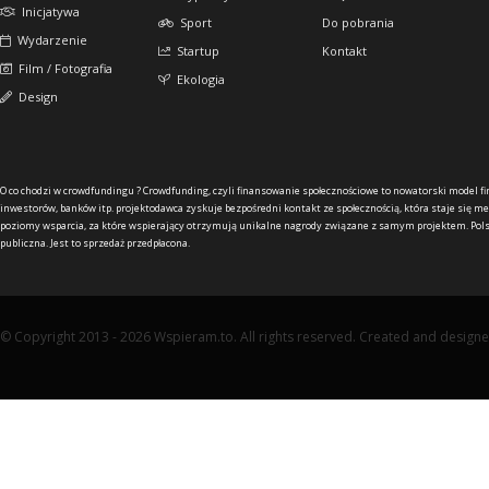
Inicjatywa
Sport
Do pobrania
Wydarzenie
Startup
Kontakt
Film / Fotografia
Ekologia
Design
O co chodzi w crowdfundingu ?
Crowdfunding, czyli finansowanie społecznościowe to nowatorski model f
inwestorów, banków itp. projektodawca zyskuje bezpośredni kontakt ze społecznością, która staje się me
poziomy wsparcia, za które wspierający otrzymują unikalne nagrody związane z samym projektem. Pols
publiczna. Jest to sprzedaż przedpłacona.
© Copyright 2013 - 2026 Wspieram.to. All rights reserved. Created and design