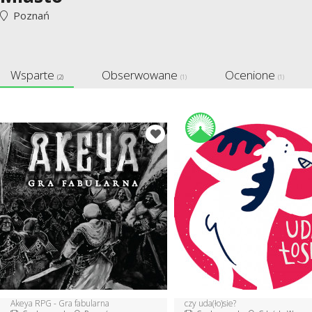
Poznań
Wsparte
Obserwowane
Ocenione
(2)
(1)
(1)
Akeya RPG - Gra fabularna
czy uda(ło)sie?