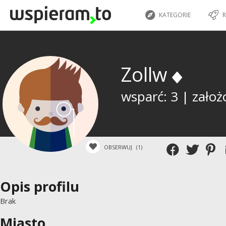
KATEGORIE
R
Zollw
wsparć: 3 | założ
OBSERWUJ
(1)
Opis profilu
Brak
Miasto