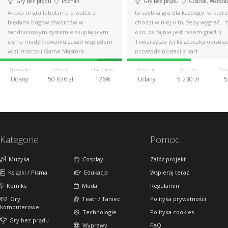
Gry bez prądu
Poznań
Gry bez prądu
Gdańsk, Warszawa, Szc
Akeya to gra fabularna o walce z
to szybka gra dla każdego, w które
błędami bogów stwórców w
chodzi w niej o to, żeby wygrać... 
sandboxowym systemie skupiającym
o to, że fajnie jest razem grać! :)
się na modyfikowaniu zasad względem
Towarzyszy jej książeczka opisują
wizji graczy i Game Mastera.
przygody postaci z kart
Pozostało
Zebrano
Osiągnięto
Pozostało
Zebrano
Osią
Udany
50 636 zł
126%
Udany
5 230 zł
5
Kategorie
Pomoc
Muzyka
Cosplay
Załóż projekt
Książki / Pisma
Edukacja
Wspieraj teraz
Komiks
Moda
Regulamin
Gry
Teatr / Taniec
Polityka prywatności
komputerowe
Technologie
Polityka cookies
Gry bez prądu
Wyprawy
FAQ