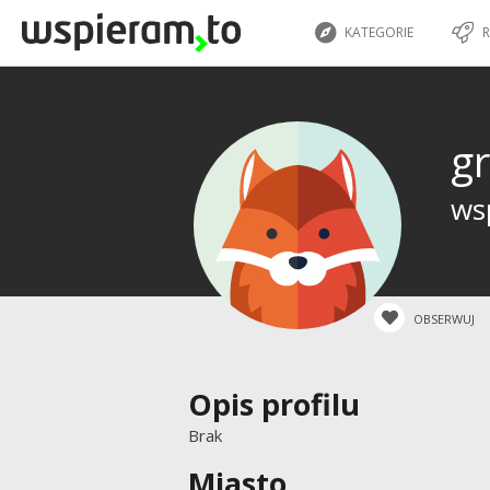
KATEGORIE
R
g
wsp
OBSERWUJ
Opis profilu
Brak
Miasto