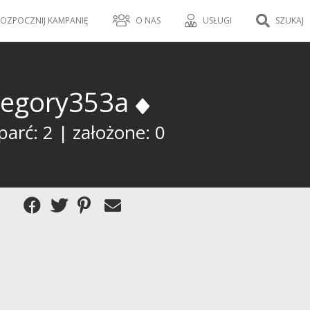
OZPOCZNIJ KAMPANIĘ
O NAS
USŁUGI
SZUKAJ
regory353a
arć: 2 | założone: 0