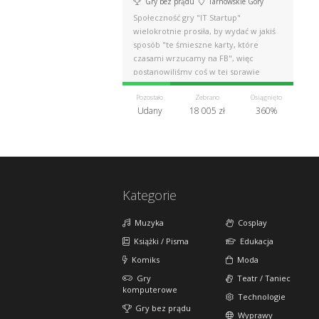
Gry bez prądu
Tarnowskie Góry
Społeczność gry "IT Startup"
wielokrotnie prosiła, by wydać w jakiś
sposób "te śmieszne karty, które
czasami wrzucamy na FB", więc
postanowiliśmy coś w tej sprawie
zrobić.
Pozostało
Zebrano
Osiągnięto
Udany
18 005 zł
360%
Kategorie
Muzyka
Cosplay
Książki / Pisma
Edukacja
Komiks
Moda
Gry
Teatr / Taniec
komputerowe
Technologie
Gry bez prądu
Wyprawy