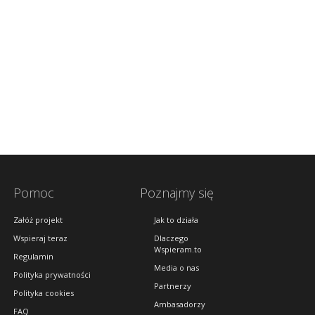
Pomoc
Poznajmy się
Załóż projekt
Jak to działa
Wspieraj teraz
Dlaczego
Wspieram.to
Regulamin
Media o nas
Polityka prywatności
Partnerzy
Polityka cookies
Ambasadorzy
FAQ