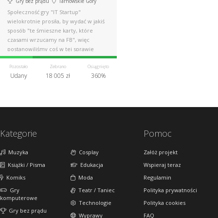
Gry bez prądu
Tarnowskie Góry
Społeczność gry "IT Startup"
wielokrotnie prosiła, by wydać w jakiś
sposób "te śmieszne karty, które
czasami wrzucamy na FB", więc
postanowiliśmy coś w tej sprawie
zrobić.
Pozostało
Zebrano
Osiągnięto
Udany
18 005 zł
360%
Kategorie
Pomoc
Muzyka
Cosplay
Załóż projekt
Książki / Pisma
Edukacja
Wspieraj teraz
Komiks
Moda
Regulamin
Gry
Teatr / Taniec
Polityka prywatności
komputerowe
Technologie
Polityka cookies
Gry bez prądu
Wyprawy
FAQ