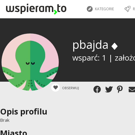
KATEGORIE
R
pbajda
wsparć: 1 | założ
OBSERWUJ
Opis profilu
Brak
Miasto