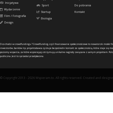
Inicjatywa
Sport
Do pobrania
Wydarzenie
Startup
Kontakt
Film / Fotografia
Ekologia
Design
O co chodzi w crowdfundingu ?
Crowdfunding, czyli finansowanie społecznościowe to nowatorski model f
inwestorów, banków itp. projektodawca zyskuje bezpośredni kontakt ze społecznością, która staje się me
poziomy wsparcia, za które wspierający otrzymują unikalne nagrody związane z samym projektem. Pols
publiczna. Jest to sprzedaż przedpłacona.
© Copyright 2013 - 2026 Wspieram.to. All rights reserved. Created and design