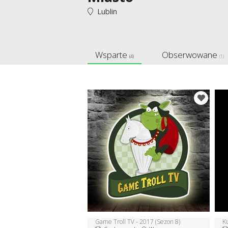
Lublin
Wsparte
Obserwowane
(4)
(1)
Game Troll TV - 2017 (Sezon 8)
K