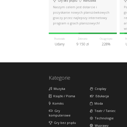
Gry bez prądu
Warszawa
Naszym celem jest dotarcie i
P
pozyskanie nowych planszówkowych
gi
graczy przez najlepszy internetowy
re
program o grach planszowych!
ar
wi
Pozostało
Zebrano
Osiągnięto
P
Udany
9 150 zł
228%
Kategorie
Muzyka
Cosplay
Książki / Pisma
Edukacja
Komiks
Moda
Gry
Teatr / Taniec
komputerowe
Technologie
Gry bez prądu
Wyprawy