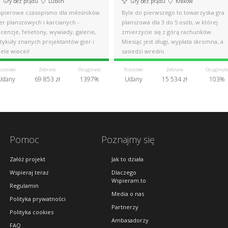
Gry bez prądu
Lublin
Gry bez prądu
Kraków
apierowe czasopismo dla miłośników
Byle do pierwszego to towarzyska gra
er planszowych i karcianych -
planszowa dla 3 do 5 osób, w której
cenzje, felietony, wywiady, galerie,
zmierzycie się z górą rachunków.
tykuły znanych projektantów gier i
Miesiąc jest długi, wypłata skromna, a
ele więcej!
sąsiedzi wredni.
ozostało
Zebrano
Osiągnięto
Pozostało
Zebrano
Osiągnięto
Udany
69 853 zł
1397%
Udany
15 534 zł
103%
Pomoc
Poznajmy się
Załóż projekt
Jak to działa
Wspieraj teraz
Dlaczego
Wspieram.to
Regulamin
Media o nas
Polityka prywatności
Partnerzy
Polityka cookies
Ambasadorzy
FAQ