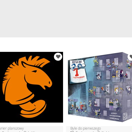
urier planszowy
Byle do pierwszego