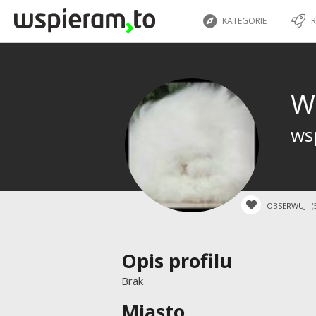
KATEGORIE
R
W
wsp
OBSERWUJ
(
Opis profilu
Brak
Miasto