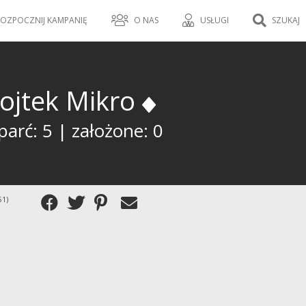
OZPOCZNIJ KAMPANIĘ
O NAS
USŁUGI
SZUKAJ
ojtek Mikro
arć: 5 | założone: 0
51)