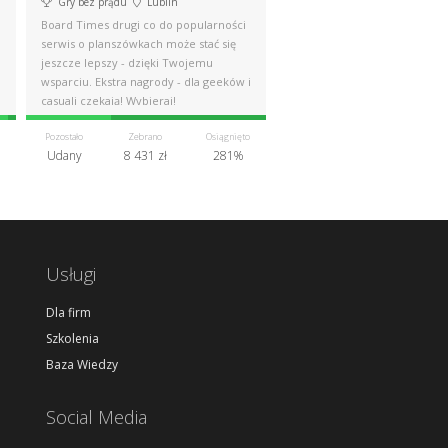
Gry bez prądu
Lublin
Board Times drugi co do popularności
serwis o planszówkach może stać się
jeszcze lepszy - dzięki Twojemu
wsparciu. Ekstra nagrody - dla geeków i
casuali czekają! Wybieraj!
Pozostało
Zebrano
Osiągnięto
Udany
8 431 zł
281%
Usługi
Dla firm
Szkolenia
Baza Wiedzy
Social Media