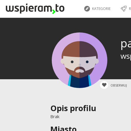
KATEGORIE
R
p
wsp
OBSERWUJ
Opis profilu
Brak
Miasto