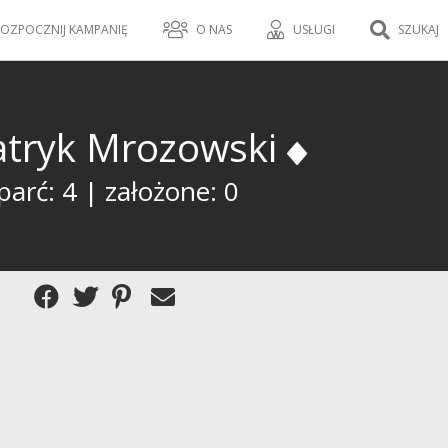
OZPOCZNIJ KAMPANIĘ
O NAS
USŁUGI
SZUKAJ
atryk Mrozowski
arć: 4 | założone: 0