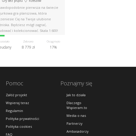
Gry bez prądu
Rzeszów
rawdopodobnie pierwsza na świecie
gurkowa gra planszowa, która
rzeniesie Cię na Twoje ulubione
tniska. Będziesz mógł zagrać,
dować i kolekcjonować. Skala 1:600!
ozostało
Zebrano
Osiągnięto
eudany
8 779 zł
17%
Pomoc
Poznajmy się
Załóż projekt
Jak to działa
Wspieraj teraz
Dlaczego
Wspieram.to
Regulamin
Media o nas
Polityka prywatności
Partnerzy
Polityka cookies
Ambasadorzy
FAQ