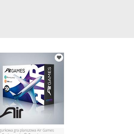
igurkowa gra planszowa Air Games