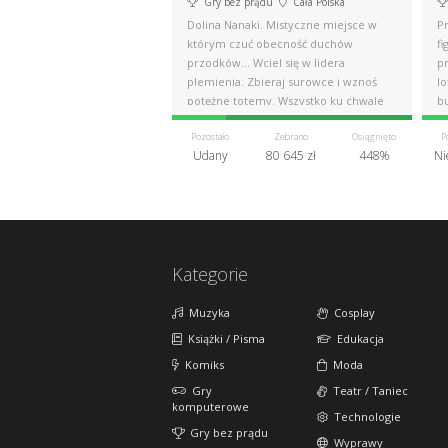
Gry bez prądu
Cała Polska
Dolina Nanaki. Mistyczne miejsce w
P
którym czuć obecność duchów
fi
przodków... Wciel się w lidera
p
plemienia. Zbieraj surowce i wznoś
lo
potężne totemy. Wszystko ku chwale
bu
bogów!
Pozostało
Zebrano
Osiągnięto
P
Udany
80 645 zł
448%
Ni
Kategorie
Muzyka
Cosplay
Książki / Pisma
Edukacja
Komiks
Moda
Gry
Teatr / Taniec
komputerowe
Technologie
Gry bez prądu
Wyprawy