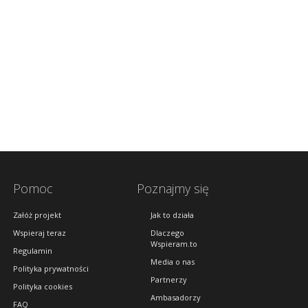
Pomoc
Poznajmy się
Załóż projekt
Jak to działa
Wspieraj teraz
Dlaczego
Wspieram.to
Regulamin
Media o nas
Polityka prywatności
Partnerzy
Polityka cookies
Ambasadorzy
FAQ