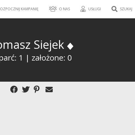
OZPOCZNIJ KAMPANIĘ
O NAS
USŁUGI
SZUKAJ
omasz Siejek
arć: 1 | założone: 0