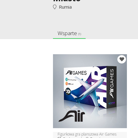
Rumia
Wsparte
(1)
Figurkowa gra planszowa Air Games