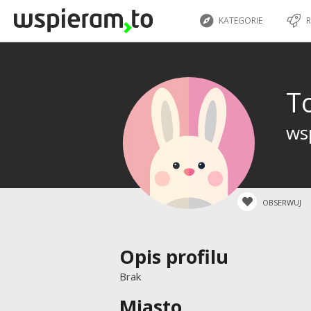
KATEGORIE
R
T
wsp
OBSERWUJ
Opis profilu
Brak
Miasto