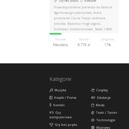
Gry bez prądu
Rzeszów
Prawdopodobnie pierwsza na świecie
figurkowa gra planszowa, która
przeniesie Cię na Twoje ulubione
lotniska. Będziesz mógł zagrać,
budować i kolekcjonować. Skala 1:600!
Pozostało
Zebrano
Osiągnięto
Nieudany
8 779 zł
17%
Kategorie
Muzyka
Cosplay
Książki / Pisma
Edukacja
Komiks
Moda
Gry
Teatr / Taniec
komputerowe
Technologie
Gry bez prądu
Wyprawy