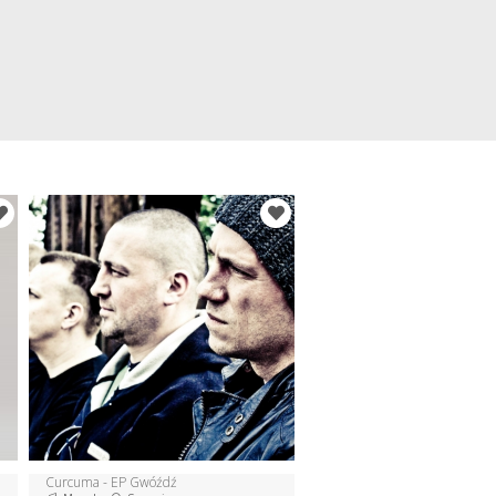
Curcuma - EP Gwóźdź