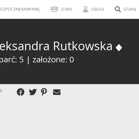
OZPOCZNIJ KAMPANIĘ
O NAS
USŁUGI
SZUKAJ
leksandra Rutkowska
arć: 5 | założone: 0
3)