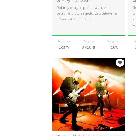
Muzyka
Szczecin
Robimy drugi klip do utworu z
N
ostatniej płyty zespołu, zatytułowanej
t
"Zwycięstwa smak" :)!!
z
w
Pozostało
Zebrano
Osiągnięto
P
Udany
3 450 zł
150%