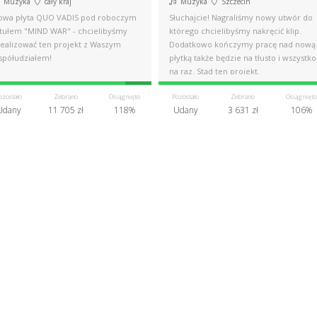
Muzyka
cały kraj
Muzyka
Szczecin
owa płyta QUO VADIS pod roboczym
Słuchajcie! Nagraliśmy nowy utwór do
ytułem "MIND WAR" - chcielibyśmy
którego chcielibyśmy nakręcić klip.
realizować ten projekt z Waszym
Dodatkowo kończymy pracę nad nową
spółudziałem!
płytką także będzie na tłusto i wszystko
na raz. Stąd ten projekt.
ozostało
Zebrano
Osiągnięto
Pozostało
Zebrano
Osiągnięto
Udany
11 705 zł
118%
Udany
3 631 zł
106%