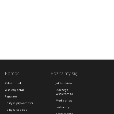
Pomoc
Poznajmy się
Załóż projekt
Jak to działa
Wspieraj teraz
Dlaczego
Wspieram.to
Regulamin
Media o nas
Polityka prywatności
Partnerzy
Polityka cookies
Ambasadorzy