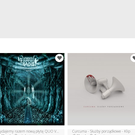
Wydajemy razem nową płytę QUO VADIS
Curcuma - Służby porządkowe - Klip