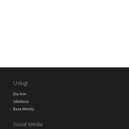
Usługi
Dla firm
Szkolenia
Baza Wiedzy
Social Media