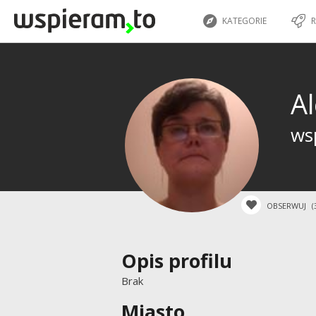
KATEGORIE
R
A
wsp
OBSERWUJ
(
Opis profilu
Brak
Miasto