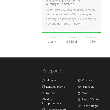
Wystąp w klipie Curcumy!!!
Muzyka
Szczecin
Celem projektu jest wyprodukowanie
klipu i podarowania Wam szansy na
osobisty lans w teledysku Curcumy do
nowego numeru pt. "Było" :)
Pozostało
Zebrano
Osiągnięto
Udany
3 580 zł
105%
Kategorie
Muzyka
Cosplay
Książki / Pisma
Edukacja
Komiks
Moda
Gry
Teatr / Taniec
komputerowe
Technologie
Gry bez prądu