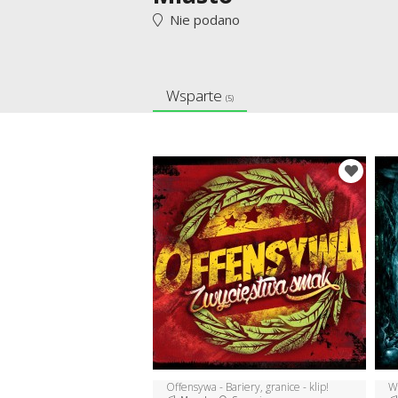
Nie podano
Wsparte
(5)
Offensywa - Bariery, granice - klip!