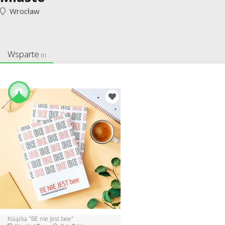
Wrocław
Wsparte
(1)
Książka "BE nie jest bee"