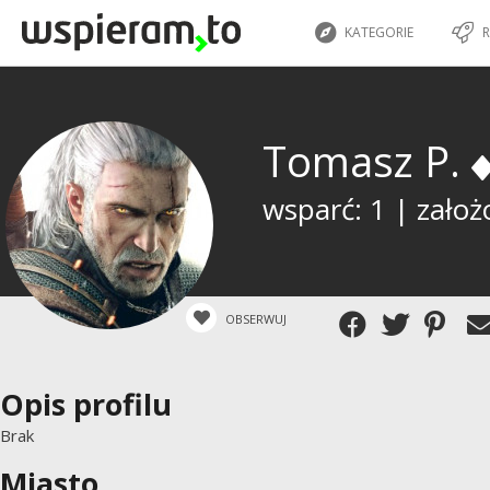
KATEGORIE
R
Tomasz P.
wsparć: 1 | założ
OBSERWUJ
Opis profilu
Brak
Miasto