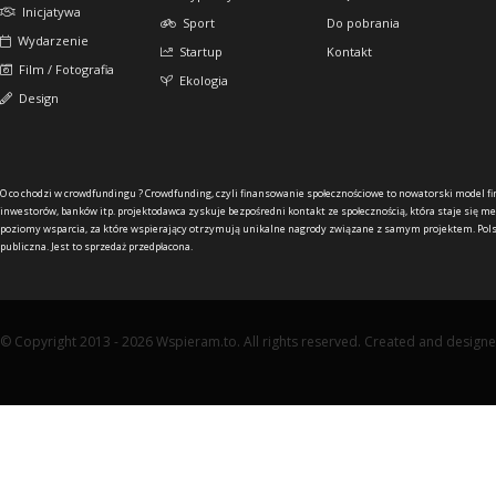
Inicjatywa
Sport
Do pobrania
Wydarzenie
Startup
Kontakt
Film / Fotografia
Ekologia
Design
O co chodzi w crowdfundingu ?
Crowdfunding, czyli finansowanie społecznościowe to nowatorski model f
inwestorów, banków itp. projektodawca zyskuje bezpośredni kontakt ze społecznością, która staje się me
poziomy wsparcia, za które wspierający otrzymują unikalne nagrody związane z samym projektem. Pols
publiczna. Jest to sprzedaż przedpłacona.
© Copyright 2013 - 2026 Wspieram.to. All rights reserved. Created and design