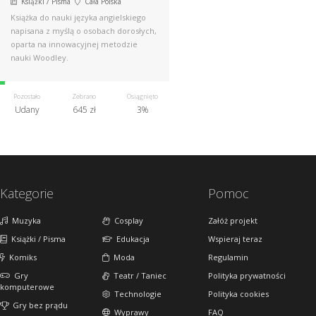
Książki / Pisma
Cała Polska
Książka do nauki języka angielskiego
napisana z myślą o osobach dorosłych,
oparta na innowacyjnej metodzie
nauki Woodley.
Pozostało
Zebrano
Osiągnięto
Udany
645 zł
3%
Kategorie
Pomoc
Muzyka
Cosplay
Załóż projekt
Książki / Pisma
Edukacja
Wspieraj teraz
Komiks
Moda
Regulamin
Gry
Teatr / Taniec
Polityka prywatności
komputerowe
Technologie
Polityka cookies
Gry bez prądu
Wyprawy
FAQ