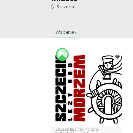
Szczecin
Wsparte
(1)
Szczecin leży nad morzem