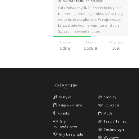
Książki / Pisma
Szczecin
Cała Polska myśli, że Szczecin leży nad
morzem, jednak jego mieszkańcy mają
wciąż duże wątpliwości. W najnowszej
książce udowodnię wam, że w istocie
Szczecin leży nad morzem.
Pozostało
Zebrano
Osiągnięto
Udany
6 508 zł
50%
Kategorie
Muzyka
Cosplay
Książki / Pisma
Edukacja
Komiks
Moda
Gry
Teatr / Taniec
komputerowe
Technologie
Gry bez prądu
Wyprawy