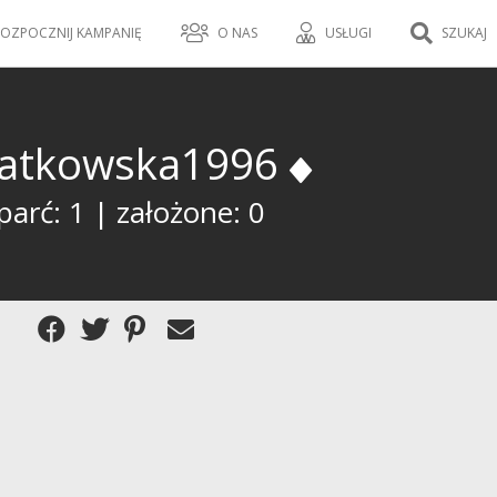
OZPOCZNIJ KAMPANIĘ
O NAS
USŁUGI
SZUKAJ
iatkowska1996
arć: 1 | założone: 0