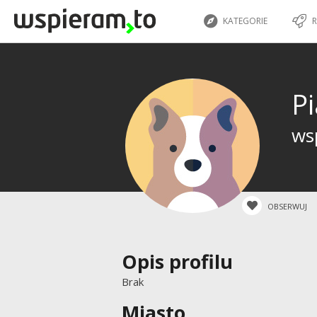
KATEGORIE
R
P
wsp
OBSERWUJ
Opis profilu
Brak
Miasto