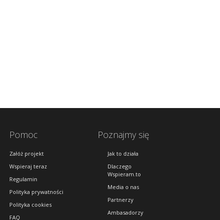
Pomoc
Poznajmy się
Załóż projekt
Jak to działa
Wspieraj teraz
Dlaczego
Wspieram.to
Regulamin
Media o nas
Polityka prywatności
Partnerzy
Polityka cookies
Ambasadorzy
FAQ