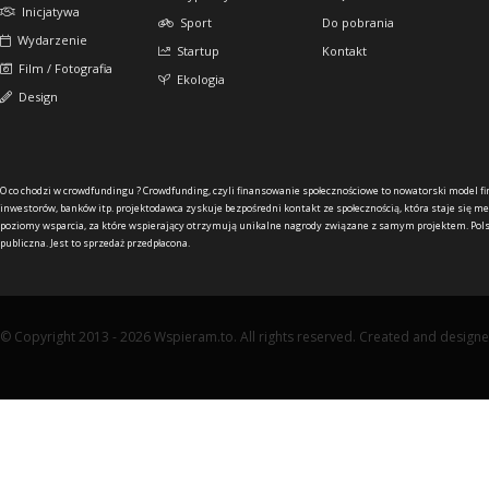
Inicjatywa
Sport
Do pobrania
Wydarzenie
Startup
Kontakt
Film / Fotografia
Ekologia
Design
O co chodzi w crowdfundingu ?
Crowdfunding, czyli finansowanie społecznościowe to nowatorski model f
inwestorów, banków itp. projektodawca zyskuje bezpośredni kontakt ze społecznością, która staje się me
poziomy wsparcia, za które wspierający otrzymują unikalne nagrody związane z samym projektem. Pols
publiczna. Jest to sprzedaż przedpłacona.
© Copyright 2013 - 2026 Wspieram.to. All rights reserved. Created and design