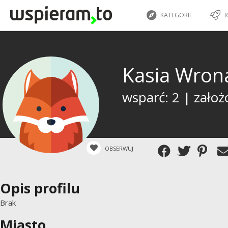
KATEGORIE
R
Kasia Wro
wsparć: 2 | założ
OBSERWUJ
Opis profilu
Brak
Miasto