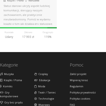
Książki / Pisma
Warszawa
Status stanowi ukryty aspekt ludzkiej
komunikacji, sterujący naszym
zachowaniem, ale praktycznie
nieuświadomiony. Pomóż w wydaniu
książki o tym jak działają gry statusowe.
Pozostało
Zebrano
Osiągnięto
Udany
17 993 zł
119%
Kategorie
Pomoc
Muzyka
Cosplay
Załóż projekt
Książki / Pisma
Edukacja
Wspieraj teraz
Komiks
Moda
Regulamin
Gry
Teatr / Taniec
Polityka prywatności
komputerowe
Technologie
Polityka cookies
Gry bez prądu
Wyprawy
FAQ