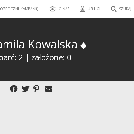
OZPOCZNIJ KAMPANIĘ
O NAS
USŁUGI
SZUKAJ
amila Kowalska
arć: 2 | założone: 0