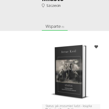
Szczecin
Wsparte
(1)
Status: jak zrozumieć ludzi - książka