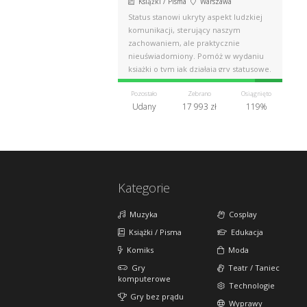
Książki / Pisma
Warszawa
Status stanowi ukryty aspekt ludzkiej
komunikacji, sterujący naszym
zachowaniem, ale praktycznie
nieuświadomiony. Pomóż w wydaniu
książki o tym jak działają gry statusowe.
Pozostało
Zebrano
Osiągnięto
Udany
17 993 zł
119%
Kategorie
Muzyka
Cosplay
Książki / Pisma
Edukacja
Komiks
Moda
Gry
Teatr / Taniec
komputerowe
Technologie
Gry bez prądu
Wyprawy