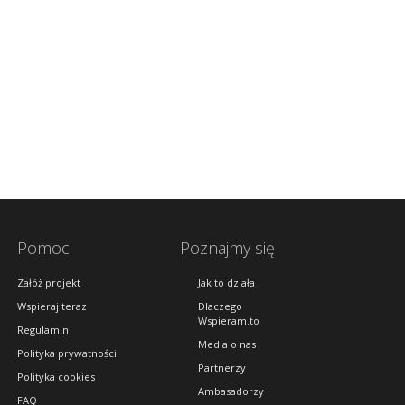
Pomoc
Poznajmy się
Załóż projekt
Jak to działa
Wspieraj teraz
Dlaczego
Wspieram.to
Regulamin
Media o nas
Polityka prywatności
Partnerzy
Polityka cookies
Ambasadorzy
FAQ