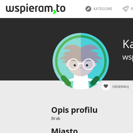
KATEGORIE
R
K
wsp
OBSERWUJ
Opis profilu
Brak
Miasto