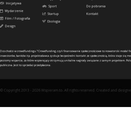
Inicjatywa
Sport
Do pobrania
Wydarzenie
Startup
Kontakt
Film / Fotografia
Ekologia
Design
O co chodzi w crowdfundingu ?
Crowdfunding, czyli finansowanie społecznościowe to nowatorski model f
inwestorów, banków itp. projektodawca zyskuje bezpośredni kontakt ze społecznością, która staje się me
poziomy wsparcia, za które wspierający otrzymują unikalne nagrody związane z samym projektem. Pols
publiczna. Jest to sprzedaż przedpłacona.
© Copyright 2013 - 2026 Wspieram.to. All rights reserved. Created and design