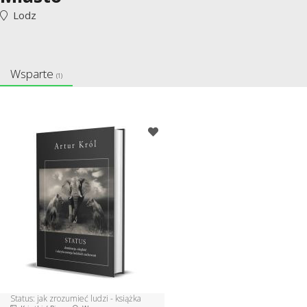
Lodz
Wsparte
(1)
Status: jak zrozumieć ludzi - książka