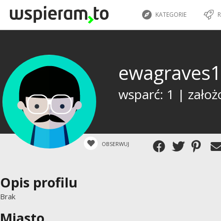
KATEGORIE
R
ewagraves
wsparć: 1 | założ
OBSERWUJ
Opis profilu
Brak
Miasto