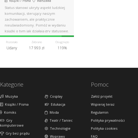
Książki / Pisma
Warszawa
Status stanowi ukryty aspekt ludzkiej
komunikacji, sterujący naszym
zachowaniem, ale praktycznie
nieuświadomiony. Pomóż w wydaniu
książki o tym jak działają gry statusowe.
Pozostało
Zebrano
Osiągnięto
Udany
17 993 zł
119%
Kategorie
Pomoc
Muzyka
Cosplay
Załóż projekt
Książki / Pisma
Edukacja
Wspieraj teraz
Komiks
Moda
Regulamin
Gry
Teatr / Taniec
Polityka prywatności
komputerowe
Technologie
Polityka cookies
Gry bez prądu
Wyprawy
FAQ