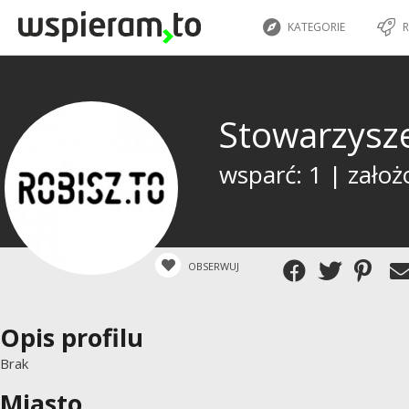
KATEGORIE
R
Stowarzysz
wsparć: 1 | założ
OBSERWUJ
Opis profilu
Brak
Miasto