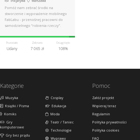
Inicjatywa
Warszawa
Pomóż nam zebrać środki na
stworzenie i wyposażenie mobilnego
FabLabu - przenośnej pracowni do
samodzielnego “robienia rzeczy”.
Pozostało
Zebrano
Osiągnięto
Udany
7 065 zł
108%
Kategorie
Pomoc
Muzyka
Cosplay
Załóż projekt
Książki / Pisma
Edukacja
Wspieraj teraz
Komiks
Moda
Regulamin
Gry
Teatr / Taniec
Polityka prywatności
komputerowe
Technologie
Polityka cookies
Gry bez prądu
Wyprawy
FAQ