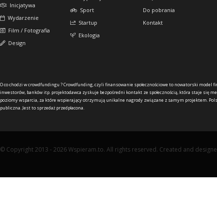
Inicjatywa
Sport
Do pobrania
Wydarzenie
Startup
Kontakt
Film / Fotografia
Ekologia
Design
O co chodzi w crowdfundingu ?
Crowdfunding, czyli finansowanie społecznościowe to nowatorski model f
inwestorów, banków itp. projektodawca zyskuje bezpośredni kontakt ze społecznością, która staje się me
poziomy wsparcia, za które wspierający otrzymują unikalne nagrody związane z samym projektem. Pols
publiczna. Jest to sprzedaż przedpłacona.
© Copyright 2013 - 2026 Wspieram.to. All rights reserved. Created and design