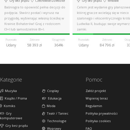
Gry bez prądu
Czechowice-Dziedzice
Gry bez prądu
Wrocław
Baśniogra to opowieść pełna decyzji do
Celem jest wydanie gry planszowe
podjęcia. Stwórz postać i wyrusz na
której gracze wcielają się w nieco
przygodę, wybierając własną ścieżkę w
szalonego i ekscentrycznego król
Krainie Bohaterów! Graj z rodzicem
Ludwika II, budując swoje wymar
(3+) lub samodzielnie (8+).
zamki.
Pozostało
Zebrano
Osiągnięto
Pozostało
Zebrano
Osią
Udany
58 393 zł
364%
Udany
84 796 zł
3
Kategorie
Pomoc
Muzyka
Cosplay
Załóż projekt
Książki / Pisma
Edukacja
Wspieraj teraz
Komiks
Moda
Regulamin
Gry
Teatr / Taniec
Polityka prywatności
komputerowe
Technologie
Polityka cookies
Gry bez prądu
Wyprawy
FAQ