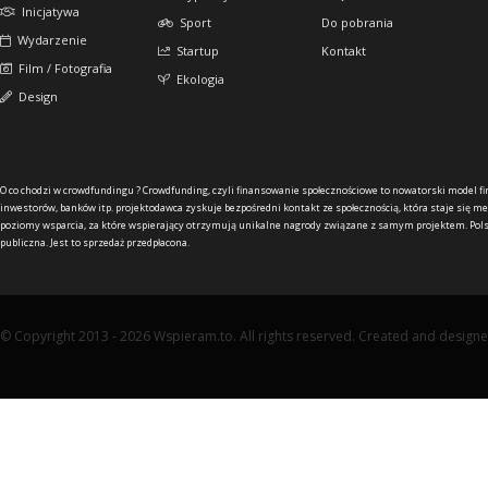
Inicjatywa
Sport
Do pobrania
Wydarzenie
Startup
Kontakt
Film / Fotografia
Ekologia
Design
O co chodzi w crowdfundingu ?
Crowdfunding, czyli finansowanie społecznościowe to nowatorski model f
inwestorów, banków itp. projektodawca zyskuje bezpośredni kontakt ze społecznością, która staje się me
poziomy wsparcia, za które wspierający otrzymują unikalne nagrody związane z samym projektem. Pols
publiczna. Jest to sprzedaż przedpłacona.
© Copyright 2013 - 2026 Wspieram.to. All rights reserved. Created and design