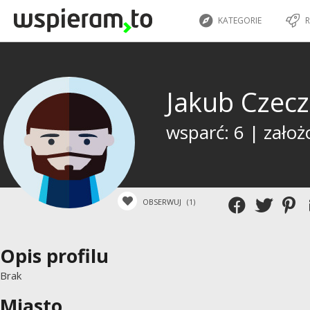
KATEGORIE
R
Jakub Czec
wsparć: 6 | założ
OBSERWUJ
(1)
Opis profilu
Brak
Miasto