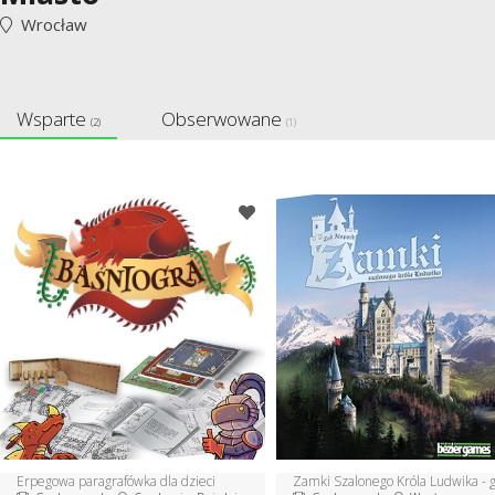
Wrocław
Wsparte
Obserwowane
(2)
(1)
Erpegowa paragrafówka dla dzieci