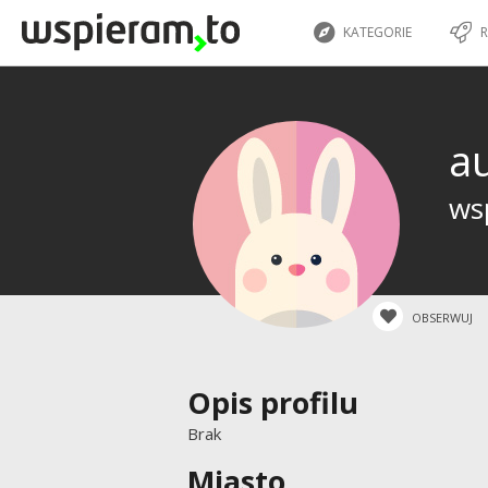
KATEGORIE
R
a
wsp
OBSERWUJ
Opis profilu
Brak
Miasto