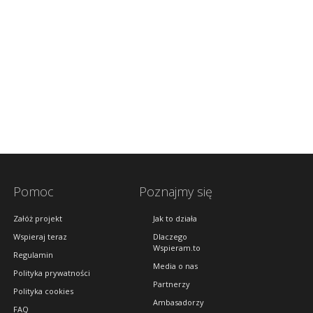
Pomoc
Poznajmy się
Załóż projekt
Jak to działa
Wspieraj teraz
Dlaczego
Wspieram.to
Regulamin
Media o nas
Polityka prywatności
Partnerzy
Polityka cookies
Ambasadorzy
FAQ