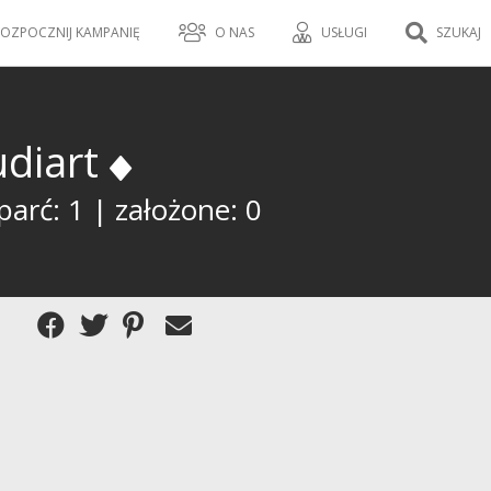
OZPOCZNIJ KAMPANIĘ
O NAS
USŁUGI
SZUKAJ
udiart
arć: 1 | założone: 0