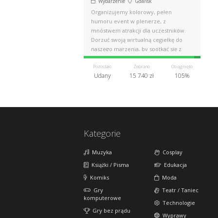
Wydarzenie
Gdańsk
Organizujemy kolorowy, pełen
humoru event w plenerze, z
mnóstwem atrakcji dla uczestników.
Dorzuć swoją wirtualną cegiełkę do
naszego marzenia, by spotkać się z
Wami na żywo.
Pozostało
Zebrano
Osiągnięto
Udany
15 740 zł
105%
Kategorie
Muzyka
Cosplay
Książki / Pisma
Edukacja
Komiks
Moda
Gry
Teatr / Taniec
komputerowe
Technologie
Gry bez prądu
Wyprawy