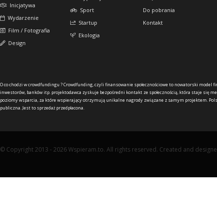
Inicjatywa
Sport
Do pobrania
Wydarzenie
Startup
Kontakt
Film / Fotografia
Ekologia
Design
O co chodzi w crowdfundingu ?
Crowdfunding, czyli finansowanie społecznościowe to nowatorski model f
inwestorów, banków itp. projektodawca zyskuje bezpośredni kontakt ze społecznością, która staje się me
poziomy wsparcia, za które wspierający otrzymują unikalne nagrody związane z samym projektem. Pols
publiczna. Jest to sprzedaż przedpłacona.
© Copyright 2013 - 2026 Wspieram.to. All rights reserved. Created and design