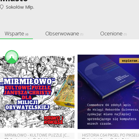
Sokołów Młp.
Wsparte
Obserwowane
Ocenione
(4)
(1)
(1)
MIRMIŁOWO - KULTOWE PUZZLE JCHRISTY
HISTORIA C64 PIKSEL PO PIKSEL