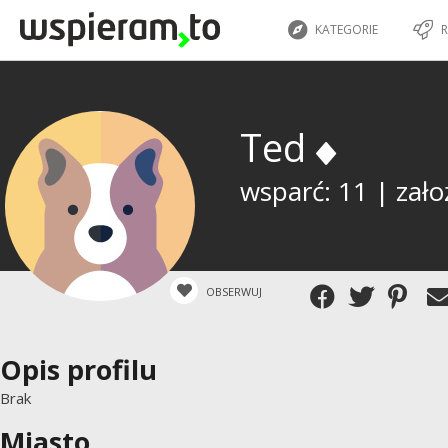
KATEGORIE
R
Ted
wsparć: 11 | zało
OBSERWUJ
Opis profilu
Brak
Miasto