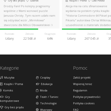
Gry bez prądu
Gdańsk
Książki / Pisma
Cała Polska
Drodzy Fani! Po kolejny pragniemy
Akcja ma na celu sfinansowanie
wspólnie z Wami wznowić puzzle
wydania na polskim rynku książki
Janusza Christy. Tym razem udało nam
"Historia Commodore 64 Piksel p
się odzyskać wzór ,,Mirmiłowa"
Pikselu" autorstwa Chrisa Wilkinsa
stworzony dla Milicji Obywatelskiej :)
uzupełnionej o materiały dodatk
Pozostało
Zebrano
Osiągnięto
Pozostało
Zebrano
Osią
Udany
22 568 zł
64%
Udany
267 045 zł
3
Kategorie
Pomoc
Muzyka
Cosplay
Załóż projekt
Książki / Pisma
Edukacja
Wspieraj teraz
Komiks
Moda
Regulamin
Gry
Teatr / Taniec
Polityka prywatności
komputerowe
Technologie
Polityka cookies
Gry bez prądu
Wyprawy
FAQ