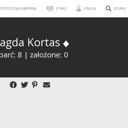
OZPOCZNIJ KAMPANIĘ
O NAS
USŁUGI
SZUKAJ
agda Kortas
arć: 8 | założone: 0