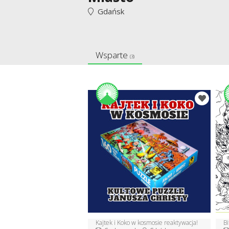
Gdańsk
Wsparte
(3)
Kajtek i Koko w kosmosie reaktywacja!
B