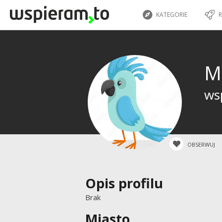
KATEGORIE
R
M
wsp
OBSERWUJ
Opis profilu
Brak
Miasto