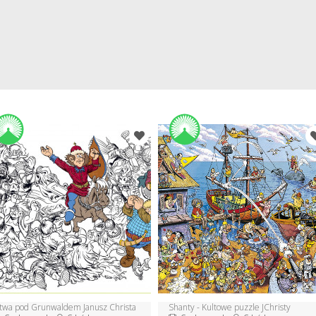
itwa pod Grunwaldem Janusz Christa
Shanty - Kultowe puzzle JChristy