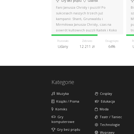
Gry bez prądu
Gdańsk
Fani Janusza Christy i puzzli! Po
B
sukcesach naszych trzech już
s
kampanii: Shant, Grunwaldu i
M
Mirmiłowa Janusza Christy, czas na
p
powrót kultowych puzzli Kajtek i Koko
tr
w kosmosie
Pozostało
Zebrano
Osiągnięto
P
Udany
12 211 zł
64%
Kategorie
Muzyka
Cosplay
Książki / Pisma
Edukacja
Komiks
Moda
Gry
Teatr / Taniec
komputerowe
Technologie
Gry bez prądu
Wyprawy