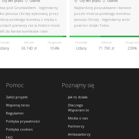
Gry bez prądu
Gdańsk
Gry bez prądu
Gdańsk
itwa pod Grunwaldem - legendarny
Najbardziej poszukiwane i barwne
zkic Janusza Christy wykonany przez
puzzle mistrza polskiego komiksu
istrza polskiego komiksu z myślą o
Janusza Christy - legendarny wzór
uzzlach pierwszy raz w historii może
powróci dzięki Tobie.
afić do fanów komiksów i gier
ozostało
Zebrano
Osiągnięto
Pozostało
Zebrano
Osiągnięto
Udany
36 740 zł
104%
Udany
71 790 zł
239%
Pomoc
Poznajmy się
Załóż projekt
Jak to działa
Wspieraj teraz
Dlaczego
Wspieram.to
Regulamin
Media o nas
Polityka prywatności
Partnerzy
Polityka cookies
Ambasadorzy
FAQ