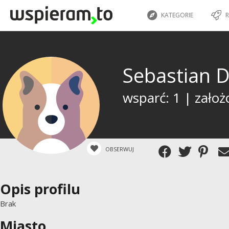
KATEGORIE
R
Sebastian 
wsparć: 1 | założ
OBSERWUJ
Opis profilu
Brak
Miasto