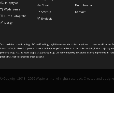
Inicjatywa
Sport
Do pobrania
Wydarzenie
Startup
Kontakt
Film / Fotografia
Ekologia
Design
O co chodzi w crowdfundingu ?
Crowdfunding, czyli finansowanie społecznościowe to nowatorski model f
inwestorów, banków itp. projektodawca zyskuje bezpośredni kontakt ze społecznością, która staje się me
poziomy wsparcia, za które wspierający otrzymują unikalne nagrody związane z samym projektem. Pols
publiczna. Jest to sprzedaż przedpłacona.
© Copyright 2013 - 2026 Wspieram.to. All rights reserved. Created and design