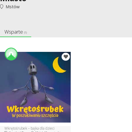
Mstów
Wsparte
(1)
Wkrętośrubek – bajka dla dzieci