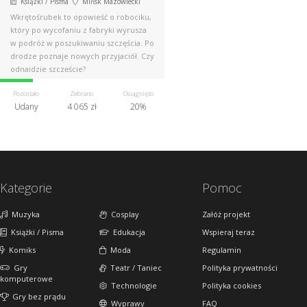
Książki / Pisma
Mińsk Mazowiecki
Wkrętośrubek to opowieść o robociku,
który po wycofaniu z fabryki wyrusza
w podróż w poszukiwaniu szczęścia. Po
drodze poznaje nowych przyjaciół. Czy
odnajdzie szczęście?
Pozostało
Zebrano
Osiągnięto
Udany
4 065 zł
20%
Kategorie
Pomoc
Muzyka
Cosplay
Załóż projekt
Książki / Pisma
Edukacja
Wspieraj teraz
Komiks
Moda
Regulamin
Gry
Teatr / Taniec
Polityka prywatności
komputerowe
Technologie
Polityka cookies
Gry bez prądu
Wyprawy
FAQ