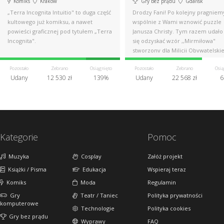
Komiks
Kraków
Gry bez prądu
Gdańsk
„Terra Incognita Intuitio" to duga część
Drodzy Fani! Po kolejny pragniem
kultowego już komiksu, a nawet
wspólnie z Wami wznowić puzzle
powieści graficznej pod tytułem „Terra
Janusza Christy. Tym razem udał
Incognita".
się odzyskać wzór ,,Mirmiłowa"
stworzony dla Milicji Obywatelskiej
Pozostało
Zebrano
Osiągnięto
Pozostało
Zebrano
Osią
Udany
12 530 zł
139%
Udany
22 568 zł
6
Kategorie
Pomoc
Muzyka
Cosplay
Załóż projekt
Książki / Pisma
Edukacja
Wspieraj teraz
Komiks
Moda
Regulamin
Gry
Teatr / Taniec
Polityka prywatności
komputerowe
Technologie
Polityka cookies
Gry bez prądu
Wyprawy
FAQ