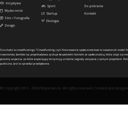
Inicjatywa
Sport
Do pobrania
Wydarzenie
Startup
Kontakt
Film / Fotografia
Ekologia
Design
O co chodzi w crowdfundingu ?
Crowdfunding, czyli finansowanie społecznościowe to nowatorski model f
inwestorów, banków itp. projektodawca zyskuje bezpośredni kontakt ze społecznością, która staje się me
poziomy wsparcia, za które wspierający otrzymują unikalne nagrody związane z samym projektem. Pols
publiczna. Jest to sprzedaż przedpłacona.
© Copyright 2013 - 2026 Wspieram.to. All rights reserved. Created and design