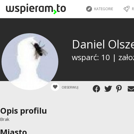
KATEGORIE
R
Daniel Ols
wsparć: 10 | zało
OBSERWUJ
Opis profilu
Brak
Miasto