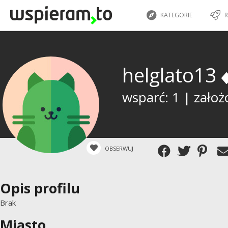
KATEGORIE
R
helglato13
wsparć: 1 | założ
OBSERWUJ
Opis profilu
Brak
Miasto