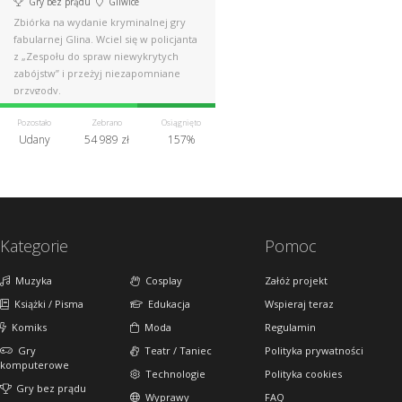
Gry bez prądu
Gliwice
Zbiórka na wydanie kryminalnej gry
fabularnej Glina. Wciel się w policjanta
z „Zespołu do spraw niewykrytych
zabójstw” i przeżyj niezapomniane
przygody.
Pozostało
Zebrano
Osiągnięto
Udany
54 989 zł
157%
Kategorie
Pomoc
Muzyka
Cosplay
Załóż projekt
Książki / Pisma
Edukacja
Wspieraj teraz
Komiks
Moda
Regulamin
Gry
Teatr / Taniec
Polityka prywatności
komputerowe
Technologie
Polityka cookies
Gry bez prądu
Wyprawy
FAQ