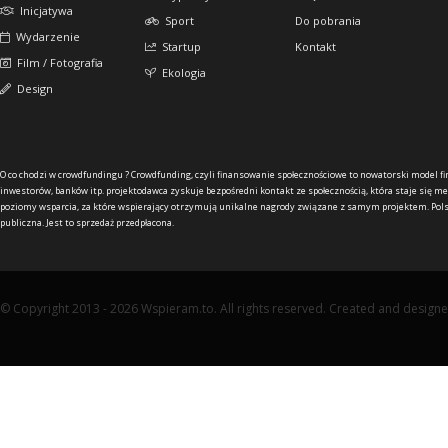
Inicjatywa
Sport
Do pobrania
Wydarzenie
Startup
Kontakt
Film / Fotografia
Ekologia
Design
O co chodzi w crowdfundingu ?
Crowdfunding, czyli finansowanie społecznościowe to nowatorski model f
inwestorów, banków itp. projektodawca zyskuje bezpośredni kontakt ze społecznością, która staje się me
poziomy wsparcia, za które wspierający otrzymują unikalne nagrody związane z samym projektem. Pols
publiczna. Jest to sprzedaż przedpłacona.
© Copyright 2013 - 2026 Wspieram.to. All rights reserved. Created and design