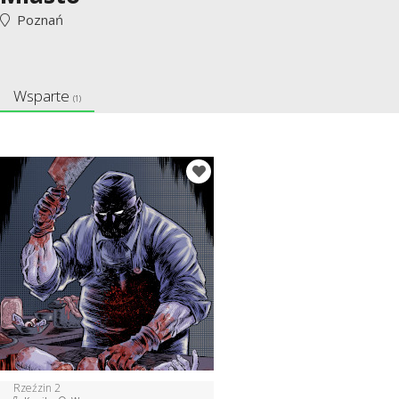
Poznań
Wsparte
(1)
Rzeźzin 2