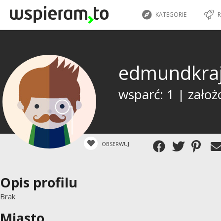
KATEGORIE
R
edmundkra
wsparć: 1 | założ
OBSERWUJ
Opis profilu
Brak
Miasto