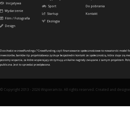
Inicjatywa
Sport
Do pobrania
Wydarzenie
Startup
Kontakt
Film / Fotografia
Ekologia
Design
O co chodzi w crowdfundingu ?
Crowdfunding, czyli finansowanie społecznościowe to nowatorski model f
inwestorów, banków itp. projektodawca zyskuje bezpośredni kontakt ze społecznością, która staje się me
poziomy wsparcia, za które wspierający otrzymują unikalne nagrody związane z samym projektem. Pols
publiczna. Jest to sprzedaż przedpłacona.
© Copyright 2013 - 2026 Wspieram.to. All rights reserved. Created and design