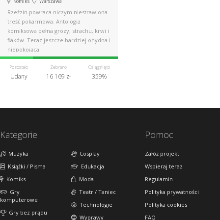
Komiks
Warszawa
Rzeźzin powraca niczym niestrawiona
treść pokarmowa. Antologia
komiksowa pełna grozy, strachu, krwi i
flaków. Teraz jeszcze bardziej ohydna i
niepokojąca.
Pozostało
Zebrano
Osiągnięto
Udany
16 169 zł
359%
Kategorie
Pomoc
Muzyka
Cosplay
Załóż projekt
Książki / Pisma
Edukacja
Wspieraj teraz
Komiks
Moda
Regulamin
Gry
Teatr / Taniec
Polityka prywatności
komputerowe
Technologie
Polityka cookies
Gry bez prądu
Wyprawy
FAQ