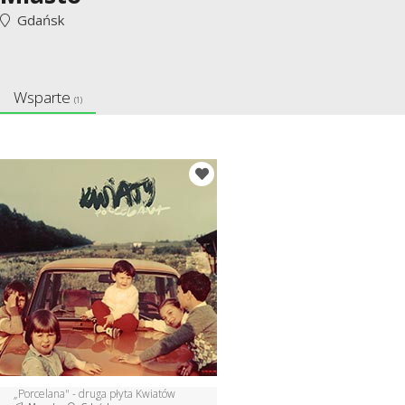
Gdańsk
Wsparte
(1)
„Porcelana" - druga płyta Kwiatów