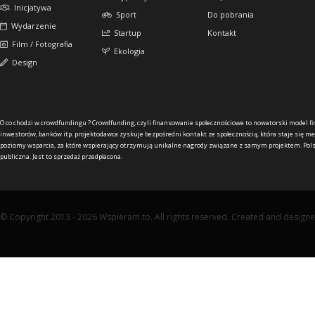
Inicjatywa
Sport
Do pobrania
Wydarzenie
Startup
Kontakt
Film / Fotografia
Ekologia
Design
O co chodzi w crowdfundingu ?
Crowdfunding, czyli finansowanie społecznościowe to nowatorski model f
inwestorów, banków itp. projektodawca zyskuje bezpośredni kontakt ze społecznością, która staje się me
poziomy wsparcia, za które wspierający otrzymują unikalne nagrody związane z samym projektem. Pols
publiczna. Jest to sprzedaż przedpłacona.
© Copyright 2013 - 2026 Wspieram.to. All rights reserved. Created and design