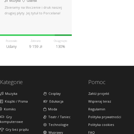
Muzyka
Gdańsk
Zbieramy na tłoczenie i druk naszej
drugiej płyty. Jej tytuł to Porcelana!
Pozostało
Zebrano
Osiągnięto
Udany
9 159 zł
130%
Kategorie
Pomoc
Muzyka
Cosplay
Załóż projekt
Książki / Pisma
Edukacja
Wspieraj teraz
Komiks
Moda
Regulamin
Gry
Teatr / Taniec
Polityka prywatności
komputerowe
Technologie
Polityka cookies
Gry bez prądu
Wyprawy
FAQ