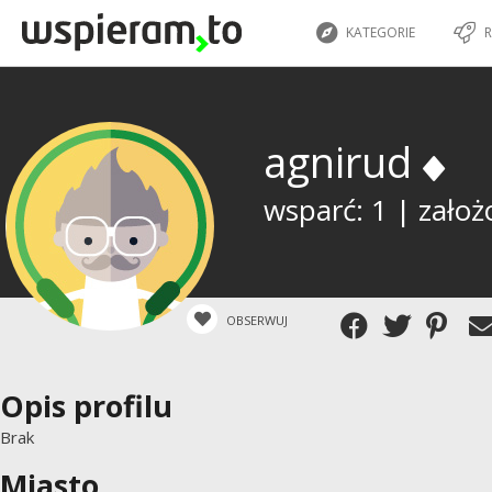
KATEGORIE
R
agnirud
wsparć: 1 | założ
OBSERWUJ
Opis profilu
Brak
Miasto