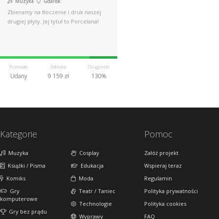
Muzyka
Gdańsk
Zbieramy na tłoczenie i druk naszej
drugiej płyty. Jej tytuł to Porcelana!
Pozostało
Zebrano
Osiągnięto
Udany
9 159 zł
130%
Kategorie
Pomoc
Muzyka
Cosplay
Załóż projekt
Książki / Pisma
Edukacja
Wspieraj teraz
Komiks
Moda
Regulamin
Gry
Teatr / Taniec
Polityka prywatności
komputerowe
Technologie
Polityka cookies
Gry bez prądu
Wyprawy
FAQ