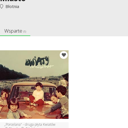
Błotnia
Wsparte
(1)
„Porcelana" - druga płyta Kwiatów