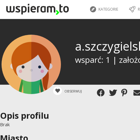
KATEGORIE
R
a.szczygiel
wsparć: 1 | założ
OBSERWUJ
Opis profilu
Brak
Miasto