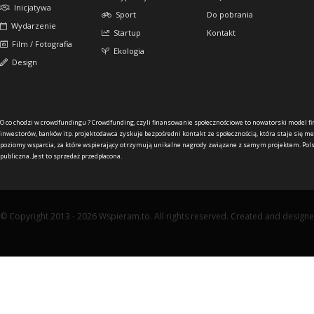
Inicjatywa
Sport
Do pobrania
Wydarzenie
Startup
Kontakt
Film / Fotografia
Ekologia
Design
O co chodzi w crowdfundingu ?
Crowdfunding, czyli finansowanie społecznościowe to nowatorski model f
inwestorów, banków itp. projektodawca zyskuje bezpośredni kontakt ze społecznością, która staje się me
poziomy wsparcia, za które wspierający otrzymują unikalne nagrody związane z samym projektem. Pols
publiczna. Jest to sprzedaż przedpłacona.
© Copyright 2013 - 2026 Wspieram.to. All rights reserved. Created and design