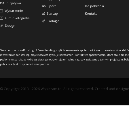
Inicjatywa
Sport
Do pobrania
Wydarzenie
Startup
Kontakt
Film / Fotografia
Ekologia
Design
O co chodzi w crowdfundingu ?
Crowdfunding, czyli finansowanie społecznościowe to nowatorski model f
inwestorów, banków itp. projektodawca zyskuje bezpośredni kontakt ze społecznością, która staje się me
poziomy wsparcia, za które wspierający otrzymują unikalne nagrody związane z samym projektem. Pols
publiczna. Jest to sprzedaż przedpłacona.
© Copyright 2013 - 2026 Wspieram.to. All rights reserved. Created and design