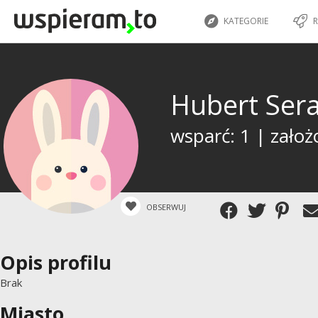
KATEGORIE
R
Hubert Ser
wsparć: 1 | założ
OBSERWUJ
Opis profilu
Brak
Miasto