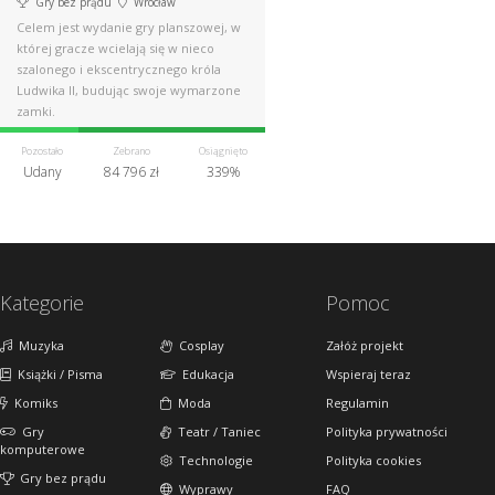
Gry bez prądu
Wrocław
Celem jest wydanie gry planszowej, w
której gracze wcielają się w nieco
szalonego i ekscentrycznego króla
Ludwika II, budując swoje wymarzone
zamki.
Pozostało
Zebrano
Osiągnięto
Udany
84 796 zł
339%
Kategorie
Pomoc
Muzyka
Cosplay
Załóż projekt
Książki / Pisma
Edukacja
Wspieraj teraz
Komiks
Moda
Regulamin
Gry
Teatr / Taniec
Polityka prywatności
komputerowe
Technologie
Polityka cookies
Gry bez prądu
Wyprawy
FAQ