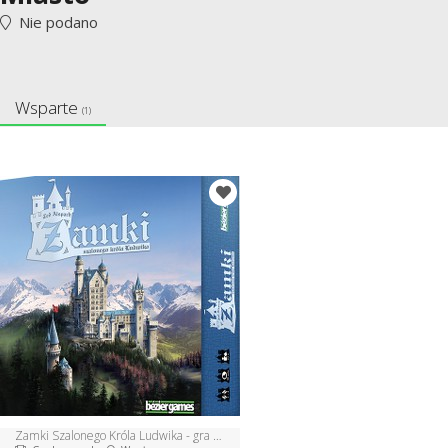
Nie podano
Wsparte
(1)
Zamki Szalonego Króla Ludwika - gra planszowa