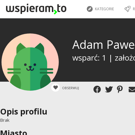
KATEGORIE
R
Adam Pawe
wsparć: 1 | założ
OBSERWUJ
Opis profilu
Brak
Miasto