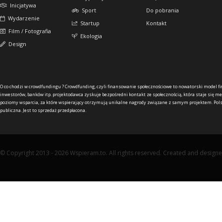
Inicjatywa
Sport
Do pobrania
Wydarzenie
Startup
Kontakt
Film / Fotografia
Ekologia
Design
O co chodzi w crowdfundingu ?
Crowdfunding, czyli finansowanie społecznościowe to nowatorski model f
inwestorów, banków itp. projektodawca zyskuje bezpośredni kontakt ze społecznością, która staje się me
poziomy wsparcia, za które wspierający otrzymują unikalne nagrody związane z samym projektem. Pols
publiczna. Jest to sprzedaż przedpłacona.
© Copyright 2013 - 2026 Wspieram.to. All rights reserved. Created and design