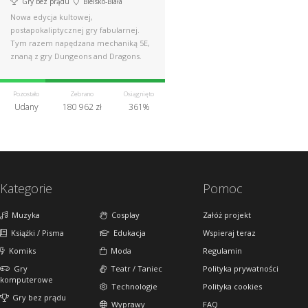
Gry bez prądu
Bielsko-Biała
Nowa edycja kultowej,
postapokaliptycznej gry fabularnej.
Tym razem napędzana mechaniką 5E,
znaną z gry Dungeons and Dragons.
Pozostało
Zebrano
Osiągnięto
Udany
180 962 zł
361%
Kategorie
Pomoc
Muzyka
Cosplay
Załóż projekt
Książki / Pisma
Edukacja
Wspieraj teraz
Komiks
Moda
Regulamin
Gry
Teatr / Taniec
Polityka prywatności
komputerowe
Technologie
Polityka cookies
Gry bez prądu
Wyprawy
FAQ