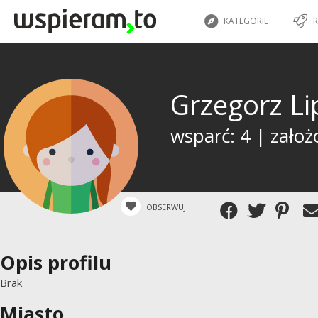
KATEGORIE
R
Grzegorz L
wsparć: 4 | założ
OBSERWUJ
Opis profilu
Brak
Miasto