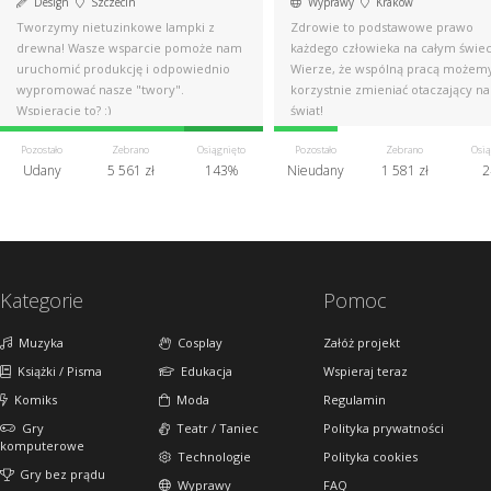
Design
Szczecin
Wyprawy
Kraków
Tworzymy nietuzinkowe lampki z
Zdrowie to podstawowe prawo
drewna! Wasze wsparcie pomoże nam
każdego człowieka na całym świec
uruchomić produkcję i odpowiednio
Wierze, że wspólną pracą możem
wypromować nasze "twory".
korzystnie zmieniać otaczający na
Wspieracie to? :)
świat!
Pozostało
Zebrano
Osiągnięto
Pozostało
Zebrano
Osią
Udany
5 561 zł
143%
Nieudany
1 581 zł
2
Kategorie
Pomoc
Muzyka
Cosplay
Załóż projekt
Książki / Pisma
Edukacja
Wspieraj teraz
Komiks
Moda
Regulamin
Gry
Teatr / Taniec
Polityka prywatności
komputerowe
Technologie
Polityka cookies
Gry bez prądu
Wyprawy
FAQ