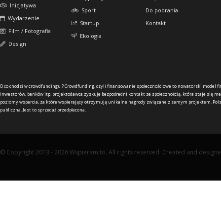
Inicjatywa
Sport
Do pobrania
Wydarzenie
Startup
Kontakt
Film / Fotografia
Ekologia
Design
O co chodzi w crowdfundingu ?
Crowdfunding, czyli finansowanie społecznościowe to nowatorski model f
inwestorów, banków itp. projektodawca zyskuje bezpośredni kontakt ze społecznością, która staje się me
poziomy wsparcia, za które wspierający otrzymują unikalne nagrody związane z samym projektem. Pols
publiczna. Jest to sprzedaż przedpłacona.
© Copyright 2013 - 2026 Wspieram.to. All rights reserved. Created and design