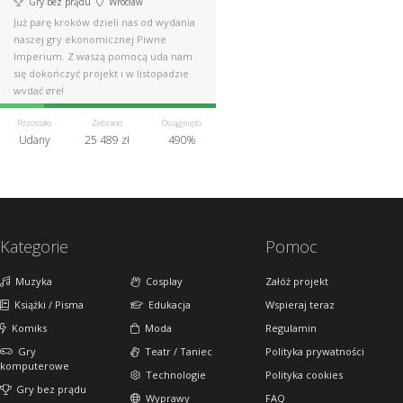
Gry bez prądu
Wrocław
Już parę kroków dzieli nas od wydania
naszej gry ekonomicznej Piwne
Imperium. Z waszą pomocą uda nam
się dokończyć projekt i w listopadzie
wydać grę!
Pozostało
Zebrano
Osiągnięto
Udany
25 489 zł
490%
Kategorie
Pomoc
Muzyka
Cosplay
Załóż projekt
Książki / Pisma
Edukacja
Wspieraj teraz
Komiks
Moda
Regulamin
Gry
Teatr / Taniec
Polityka prywatności
komputerowe
Technologie
Polityka cookies
Gry bez prądu
Wyprawy
FAQ