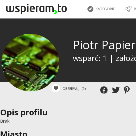
KATEGORIE
R
Piotr Papie
wsparć: 1 | założ
OBSERWUJ
(9)
Opis profilu
Brak
Miasto