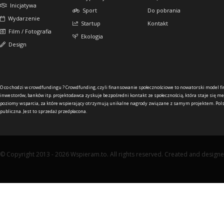
Inicjatywa
Sport
Do pobrania
Wydarzenie
Startup
Kontakt
Film / Fotografia
Ekologia
Design
O co chodzi w crowdfundingu ?
Crowdfunding, czyli finansowanie społecznościowe to nowatorski model f
inwestorów, banków itp. projektodawca zyskuje bezpośredni kontakt ze społecznością, która staje się me
poziomy wsparcia, za które wspierający otrzymują unikalne nagrody związane z samym projektem. Pols
publiczna. Jest to sprzedaż przedpłacona.
© Copyright 2013 - 2026 Wspieram.to. All rights reserved. Created and design