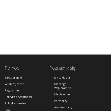
Pomoc
Poznajmy się
Załóż projekt
Jak to działa
Wspieraj teraz
Dlaczego
Wspieram.to
Regulamin
Media o nas
Polityka prywatności
Partnerzy
Polityka cookies
Ambasadorzy
FAQ