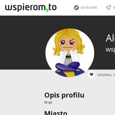
KATEGORIE
R
A
wsp
OBSERWUJ
(
Opis profilu
Brak
Miasto