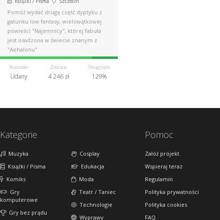
Książki / Pisma
Szczecin
Pomóż wydać drugą część dyptyku z
gatunku low fantasy, wielowątkowej
powieści "Najemnicy", której fabuła
jest osadzona w świecie znanym z
"Aphalonu"
Pozostało
Zebrano
Osiągnięto
Udany
4 246 zł
129%
Kategorie
Pomoc
Muzyka
Cosplay
Załóż projekt
Książki / Pisma
Edukacja
Wspieraj teraz
Komiks
Moda
Regulamin
Gry
Teatr / Taniec
Polityka prywatności
komputerowe
Technologie
Polityka cookies
Gry bez prądu
Wyprawy
FAQ