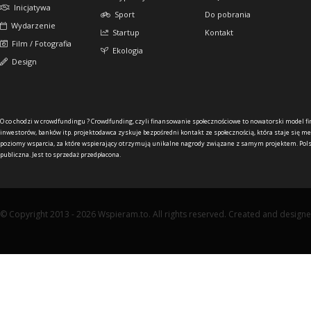
Inicjatywa
Sport
Do pobrania
Wydarzenie
Startup
Kontakt
Film / Fotografia
Ekologia
Design
O co chodzi w crowdfundingu ?
Crowdfunding, czyli finansowanie społecznościowe to nowatorski model f
inwestorów, banków itp. projektodawca zyskuje bezpośredni kontakt ze społecznością, która staje się me
poziomy wsparcia, za które wspierający otrzymują unikalne nagrody związane z samym projektem. Pols
publiczna. Jest to sprzedaż przedpłacona.
© Copyright 2013 - 2026 Wspieram.to. All rights reserved. Created and design