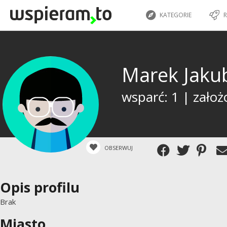
KATEGORIE
R
Marek Jaku
wsparć: 1 | założ
OBSERWUJ
Opis profilu
Brak
Miasto