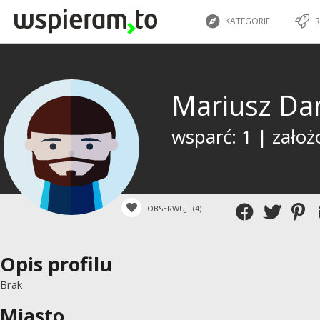
KATEGORIE
R
Mariusz Da
wsparć: 1 | założ
OBSERWUJ
(4)
Opis profilu
Brak
Miasto