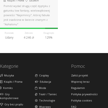
Książki / Pisma
Szczecin
Pomóż wydać drugą część dyptyku z
gatunku low fantasy, wielowątkowej
powieści "Najemnicy", której fabuła
jest osadzona w świecie znanym z
"Aphalonu"
Pozostało
Zebrano
Osiągnięto
Udany
4 246 zł
129%
Kategorie
Pomoc
Muzyka
Cosplay
Załóż projekt
Książki / Pisma
Edukacja
Wspieraj teraz
Komiks
Moda
Regulamin
Gry
Teatr / Taniec
Polityka prywatności
komputerowe
Technologie
Polityka cookies
Gry bez prądu
Wyprawy
FAQ