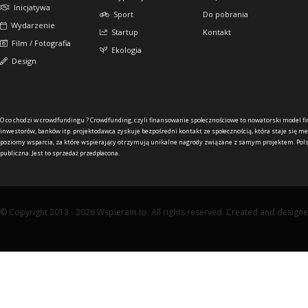
Inicjatywa
Sport
Do pobrania
Wydarzenie
Startup
Kontakt
Film / Fotografia
Ekologia
Design
O co chodzi w crowdfundingu ?
Crowdfunding, czyli finansowanie społecznościowe to nowatorski model f
inwestorów, banków itp. projektodawca zyskuje bezpośredni kontakt ze społecznością, która staje się me
poziomy wsparcia, za które wspierający otrzymują unikalne nagrody związane z samym projektem. Pols
publiczna. Jest to sprzedaż przedpłacona.
© Copyright 2013 - 2026 Wspieram.to. All rights reserved. Created and design