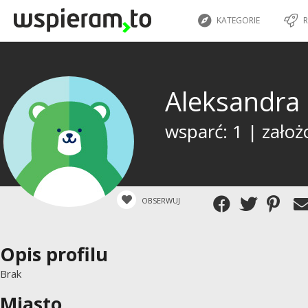
KATEGORIE
R
Aleksandra
wsparć: 1 | założ
OBSERWUJ
Opis profilu
Brak
Miasto