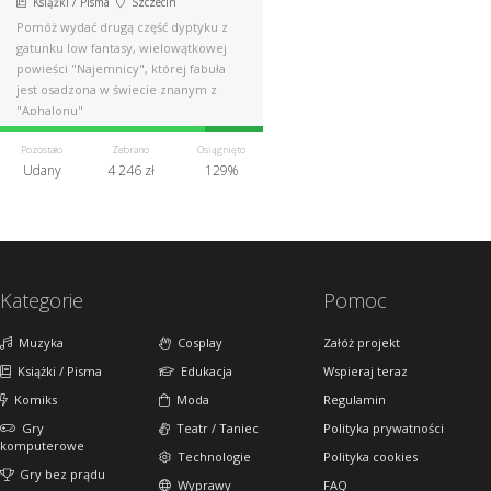
Książki / Pisma
Szczecin
Pomóż wydać drugą część dyptyku z
gatunku low fantasy, wielowątkowej
powieści "Najemnicy", której fabuła
jest osadzona w świecie znanym z
"Aphalonu"
Pozostało
Zebrano
Osiągnięto
Udany
4 246 zł
129%
Kategorie
Pomoc
Muzyka
Cosplay
Załóż projekt
Książki / Pisma
Edukacja
Wspieraj teraz
Komiks
Moda
Regulamin
Gry
Teatr / Taniec
Polityka prywatności
komputerowe
Technologie
Polityka cookies
Gry bez prądu
Wyprawy
FAQ