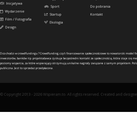
Inicjatywa
Sport
Do pobrania
Wydarzenie
Startup
Kontakt
Film / Fotografia
Ekologia
Design
O co chodzi w crowdfundingu ?
Crowdfunding, czyli finansowanie społecznościowe to nowatorski model f
inwestorów, banków itp. projektodawca zyskuje bezpośredni kontakt ze społecznością, która staje się me
poziomy wsparcia, za które wspierający otrzymują unikalne nagrody związane z samym projektem. Pols
publiczna. Jest to sprzedaż przedpłacona.
© Copyright 2013 - 2026 Wspieram.to. All rights reserved. Created and design