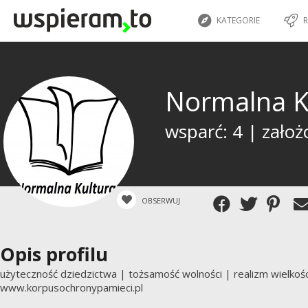
KATEGORIE
R
Normalna K
wsparć: 4 | założ
OBSERWUJ
Opis profilu
użyteczność dziedzictwa | tożsamość wolności | realizm wielko
www.korpusochronypamieci.pl