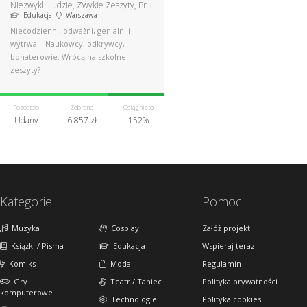
Niezwykli Ludzie, Zwykłe Zeszyty, Prosta Lekcja
Edukacja
Warszawa
Niecodzienni, odważni, genialni i
wytrwali. Naukowcy, odkrywcy,
bohaterowie. Wrócą na szkolne
zeszyty?
Pozostało
Zebrano
Osiągnięto
Udany
6 857 zł
152%
Kategorie
Pomoc
Muzyka
Cosplay
Załóż projekt
Książki / Pisma
Edukacja
Wspieraj teraz
Komiks
Moda
Regulamin
Gry
Teatr / Taniec
Polityka prywatności
komputerowe
Technologie
Polityka cookies