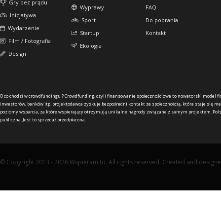
Gry bez prądu
Wyprawy
FAQ
Inicjatywa
Sport
Do pobrania
Wydarzenie
Startup
Kontakt
Film / Fotografia
Ekologia
Design
O co chodzi w crowdfundingu ?
Crowdfunding, czyli finansowanie społecznościowe to nowatorski model f
inwestorów, banków itp. projektodawca zyskuje bezpośredni kontakt ze społecznością, która staje się me
poziomy wsparcia, za które wspierający otrzymują unikalne nagrody związane z samym projektem. Pols
publiczna. Jest to sprzedaż przedpłacona.
© Copyright 2013 - 2026 Wspieram.to. All rights reserved. Created and design