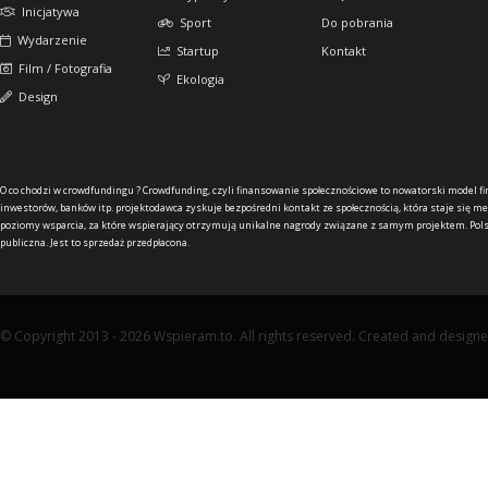
Inicjatywa
Sport
Do pobrania
Wydarzenie
Startup
Kontakt
Film / Fotografia
Ekologia
Design
O co chodzi w crowdfundingu ?
Crowdfunding, czyli finansowanie społecznościowe to nowatorski model f
inwestorów, banków itp. projektodawca zyskuje bezpośredni kontakt ze społecznością, która staje się me
poziomy wsparcia, za które wspierający otrzymują unikalne nagrody związane z samym projektem. Pols
publiczna. Jest to sprzedaż przedpłacona.
© Copyright 2013 - 2026 Wspieram.to. All rights reserved. Created and design