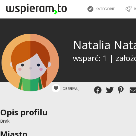
KATEGORIE
R
Natalia Nat
wsparć: 1 | założ
OBSERWUJ
Opis profilu
Brak
Miasto