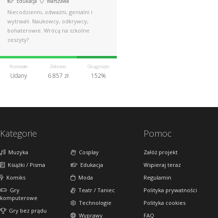
Edukacja
Warszawa
Niecodzienni, odważni, genialni i
wytrwali. Naukowcy, odkrywcy,
bohaterowie. Wrócą na szkolne
zeszyty?
Pozostało
Zebrano
Osiągnięto
Udany
6 857 zł
152%
Kategorie
Pomoc
Muzyka
Cosplay
Załóż projekt
Książki / Pisma
Edukacja
Wspieraj teraz
Komiks
Moda
Regulamin
Gry
Teatr / Taniec
Polityka prywatności
komputerowe
Technologie
Polityka cookies
Gry bez prądu
Wyprawy
FAQ