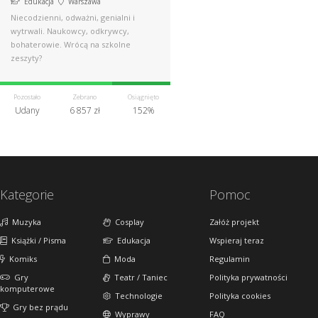
Edukacja
Warszawa
Niecodzienni, odważni, genialni i
wytrwali. Naukowcy, odkrywcy,
bohaterowie. Wrócą na szkolne
zeszyty?
Pozostało
Zebrano
Osiągnięto
Udany
6 857 zł
152%
Kategorie
Pomoc
Muzyka
Cosplay
Załóż projekt
Książki / Pisma
Edukacja
Wspieraj teraz
Komiks
Moda
Regulamin
Gry
Teatr / Taniec
Polityka prywatności
komputerowe
Technologie
Polityka cookies
Gry bez prądu
Wyprawy
FAQ