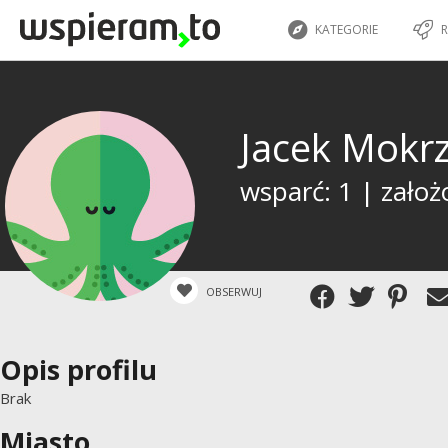
KATEGORIE
R
Jacek Mokr
wsparć: 1 | założ
OBSERWUJ
Opis profilu
Brak
Miasto