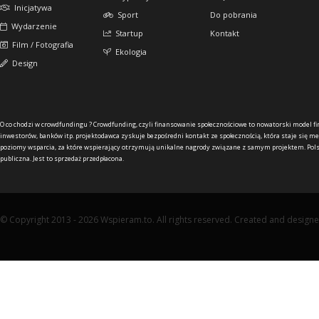
Inicjatywa
Sport
Do pobrania
Wydarzenie
Startup
Kontakt
Film / Fotografia
Ekologia
Design
O co chodzi w crowdfundingu ?
Crowdfunding, czyli finansowanie społecznościowe to nowatorski model f
inwestorów, banków itp. projektodawca zyskuje bezpośredni kontakt ze społecznością, która staje się me
poziomy wsparcia, za które wspierający otrzymują unikalne nagrody związane z samym projektem. Pols
publiczna. Jest to sprzedaż przedpłacona.
© Copyright 2013 - 2026 Wspieram.to. All rights reserved. Created and design